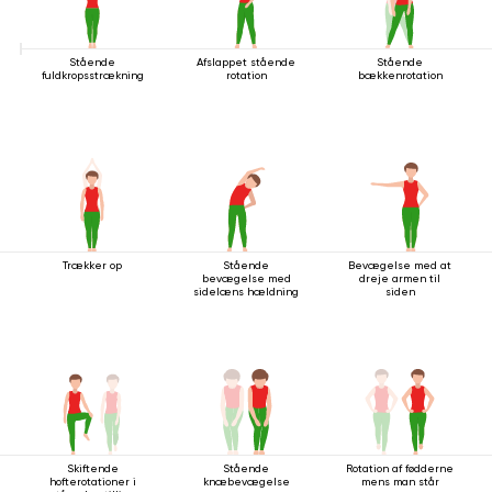
Stående
Afslappet stående
Stående
fuldkropsstrækning
rotation
bækkenrotation
Trækker op
Stående
Bevægelse med at
bevægelse med
dreje armen til
sidelæns hældning
siden
Skiftende
Stående
Rotation af fødderne
hofterotationer i
knæbevægelse
mens man står