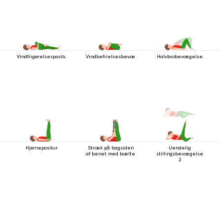
Vindfrigørelsespositur
Vindbefrielsesbevægelsen
Halvbrobevægelse
Hjørnepositur
Stræk på bagsiden
Uendelig
af ​​benet med bælte
stillingsbevægelse
2