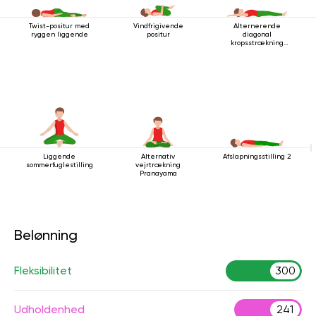
Twist-positur med
Vindfrigivende
Alternerende
ryggen liggende
positur
diagonal
kropsstrækning
mens man ligger
ned
Liggende
Alternativ
Afslapningsstilling 2
sommerfuglestilling
vejrtrækning
Pranayama
Belønning
Fleksibilitet
300
Udholdenhed
241