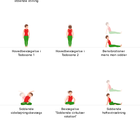
stående stilling
Hovedbevægelse i
Hovedbevægelse i
Benvibrationer
Tadasana 1
Tadasana 2
mens man sidder
Siddende
Bevægelse
Siddende
sidebøjningsbevægelse
"Siddende cirkulær
hoftestrækning
rotation"