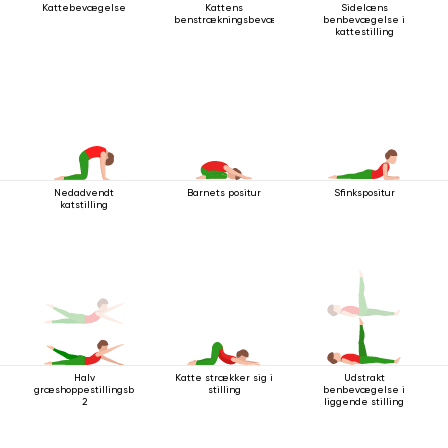
Kattebevægelse
Kattens
Sidelæns
benstrækningsbevægelse
benbevægelse i
kattestilling
Nedadvendt
Barnets positur
Sfinkspositur
katstilling
Halv
Katte strækker sig i
Udstrakt
græshoppestillingsbevægelse
stilling
benbevægelse i
2
liggende stilling