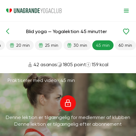
Blid yoga — Yogalektion 45 minutter
Færdiglavede lektioner
Begyndelse
Fleksibilitet
n
20 min
25 min
30 min
45 min
60 min
42 asanas
1805 point
159 kcal
Praktiserer med video ·
45 min
Denne lektion er tilgængelig for medlemmer af klubben
Denne lektion er tilgængelig efter abonnement