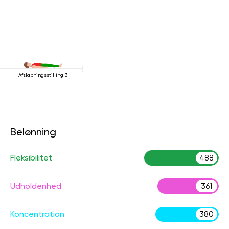
Afslapningsstilling 3
Belønning
Fleksibilitet
488
Udholdenhed
361
Koncentration
380