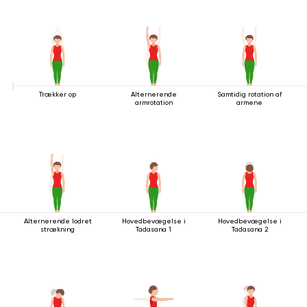
Trækker op
Alternerende
Samtidig rotation af
armrotation
armene
Alternerende lodret
Hovedbevægelse i
Hovedbevægelse i
strækning
Tadasana 1
Tadasana 2