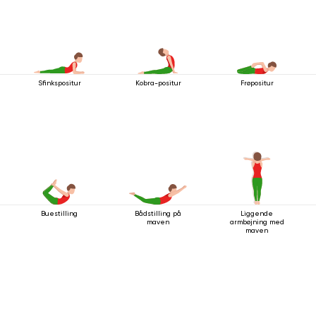
Sfinkspositur
Kobra-positur
Frøpositur
Buestilling
Bådstilling på
Liggende
maven
armbøjning med
maven