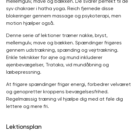
mellemgulv, mave og bækken. De svarer perfekt til de
syv chakraer i hatha yoga. Reich fjernede disse
blokeringer gennem massage og psykoterapi, men
motion hjælper også.
Denne serie af lektioner træner nakke, bryst,
mellemgulv, mave og bækken. Spændinger frigøres
gennem udstrækning, spænding og vejrtrækning.
Enkle teknikker for øjne og mund inkluderer
øjenbevægelser, Trataka, vid mundåbning og
læbepressning.
At frigøre spændinger frigør energi, forbedrer velværet
og genopretter kroppens bevægelsesfrihed.
Regelmæssig træning vil hjælpe dig med at føle dig
lettere og mere fri.
Lektionsplan