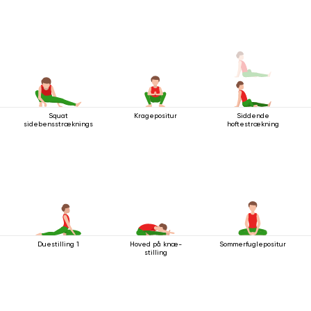
Squat
Kragepositur
Siddende
sidebensstrækningsstilling
hoftestrækning
Duestilling 1
Hoved på knæ-
Sommerfuglepositur
stilling