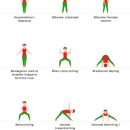
Hovedrotation i
Stående sideknæk
Stående thorakal
Tadasana
rotation
Bevægelse med at
Åben rytterstilling
Bredbenet bøjning
strække kroppens
forreste linje
Rytterstilling
Udvidet
Udstrakt fodstilling 1
trekantstilling