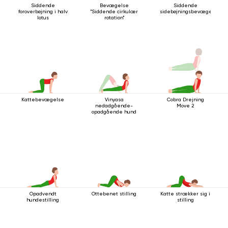
Siddende
Bevægelse
Siddende
foroverbøjning i halv
"Siddende cirkulær
sidebøjningsbevægelse
lotus
rotation"
Kattebevægelse
Vinyasa
Cobra Drejning
nedadgående-
Move 2
opadgående hund
Opadvendt
Ottebenet stilling
Katte strækker sig i
hundestilling
stilling