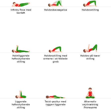
Infinity Pose med
Halvbrobevægelse
Halvbrostilling
benløft
Halvtliggende
Halvbrostilling med
Halvbro på tæer
hoftestyrkende
armene i et foldede
stilling
stilling
greb
Liggende
Twist-positur med
Alternativ
hoftestyrkende
ryggen liggende
vejrtrækning
stilling
Pranayama