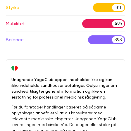
Styrke
311
Mobilitet
495
Balance
393
Unagrande YogaClub appen indeholder ikke og kan
ikke indeholde sundhedsanbefalinger. Oplysninger om
sundhed tilsigter generel information og ikke en
erstatning for professionel medicinsk rådgivning.
Før du foretager handlinger baseret på sådanne
oplysninger, anbefaler vi at du konsulterer med
relevante medicinske eksperter. Unagrande YogaClub
leverer ingen medicinske råd. Du bruger eller stoler på
oplysninger i denne app på egen risiko.