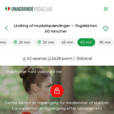
Lindring af muskelspændinger — Yogalektion
Færdiglavede lektioner
Lempelse
Antistress
Energi
60 minutter
 min
25 min
30 min
45 min
60 min
90 min
52 asanas
2428 point
346 kcal
Praktiserer med video ·
60 min
Denne lektion er tilgængelig for medlemmer af klubben
Denne lektion er tilgængelig efter abonnement