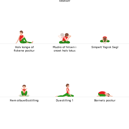
rotation"
Halv konge af
Mudra af hilsen i
Simpelt Yogisk Segl
fiskene positur
snoet halv lotus
Nem albuelåsstilling
Duestilling 1
Barnets positur