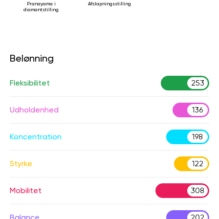
Pranayama i
Afslapningsstilling
diamantstilling
Belønning
Fleksibilitet
253
Udholdenhed
136
Koncentration
198
Styrke
122
Mobilitet
308
Balance
202