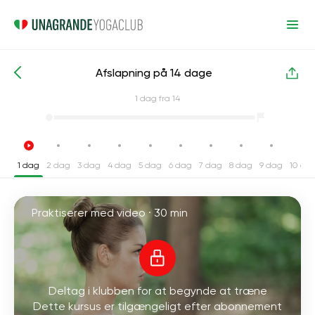
Afslapning på 14 dage
Intensive yogakurser
Lempelse
1
dag fra 14
1 dag
2 dag
3 dag
4 dag
5 dag
6 dag
7 dag
8 dag
9 dag
10 da
Praktiserer med video ·
30 min
Deltag i klubben for at begynde at træne
Dette kursus er tilgængeligt efter abonnement