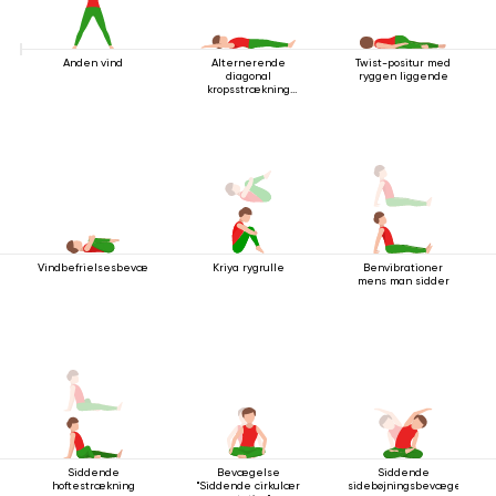
Anden vind
Alternerende
Twist-positur med
diagonal
ryggen liggende
kropsstrækning
mens man ligger
ned
Vindbefrielsesbevægelsen
Kriya rygrulle
Benvibrationer
mens man sidder
Siddende
Bevægelse
Siddende
hoftestrækning
"Siddende cirkulær
sidebøjningsbevægelse