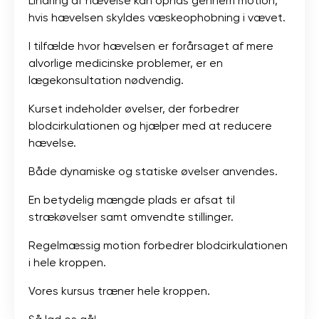
Lindring af hævelse kan opnås gennem motion,
hvis hævelsen skyldes væskeophobning i vævet.
I tilfælde hvor hævelsen er forårsaget af mere
alvorlige medicinske problemer, er en
lægekonsultation nødvendig.
Kurset indeholder øvelser, der forbedrer
blodcirkulationen og hjælper med at reducere
hævelse.
Både dynamiske og statiske øvelser anvendes.
En betydelig mængde plads er afsat til
strækøvelser samt omvendte stillinger.
Regelmæssig motion forbedrer blodcirkulationen
i hele kroppen.
Vores kursus træner hele kroppen.