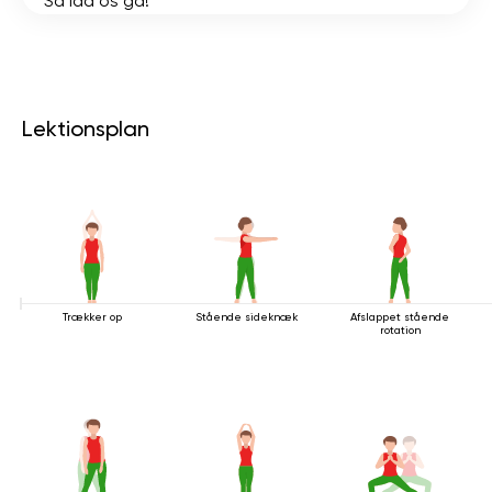
Så lad os gå!
Lektionsplan
Trækker op
Stående sideknæk
Afslappet stående
rotation