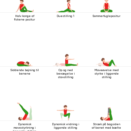
Halv konge af
Duestilling 1
Sommerfuglepositur
fiskene positur
Siddende bøjning til
Op og ned
Maveøvelse med
benene
bevægelse i
styrke i liggende
stavstilling
stilling
Dynamisk
Dynamisk vridning i
Stræk på bagsiden
mavestyrkning i
liggende stilling
af ​​benet med bælte