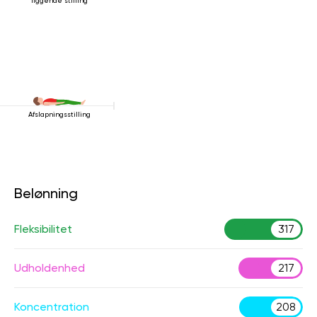
liggende stilling
Afslapningsstilling
Belønning
Fleksibilitet
317
Udholdenhed
217
Koncentration
208