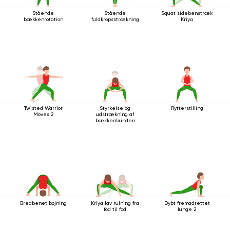
Stående
Stående
Squat sidebenstræk
bækkenrotation
fuldkropsstrækning
Kriya
Twisted Warrior
Styrkelse og
Rytterstilling
Moves 2
udstrækning af
bækkenbunden
Bredbenet bøjning
Kriya lav rulning fra
Dybt fremadrettet
fod til fod
lunge 2