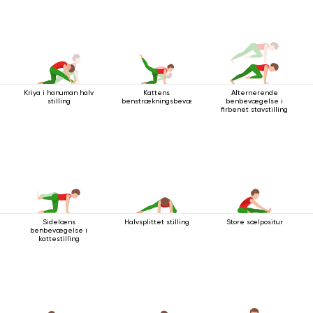
Kriya i hanuman halv
Kattens
Alternerende
stilling
benstrækningsbevægelse
benbevægelse i
firbenet stavstilling
Sidelæns
Halvsplittet stilling
Store sælpositur
benbevægelse i
kattestilling