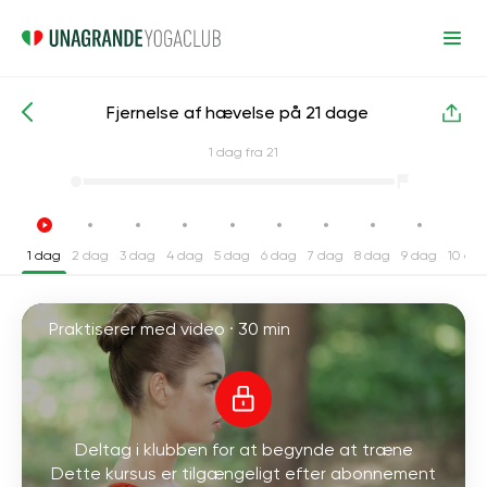
Fjernelse af hævelse på 21 dage
Intensive yogakurser
Vægttab
1
dag fra 21
1 dag
2 dag
3 dag
4 dag
5 dag
6 dag
7 dag
8 dag
9 dag
10 da
Praktiserer med video ·
30 min
Deltag i klubben for at begynde at træne
Dette kursus er tilgængeligt efter abonnement