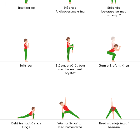
Trækker op
Stående
Stående
fuldkropsstrækning
bevægelse med
sidevip 2
Solhilsen
Stående på ét ben
Gamle Elefant Kriya
med knæet ved
brystet
Dybt fremadgående
Warrior 2-positur
Bred sidebøjning af
lunge
med hoftestøtte
benene