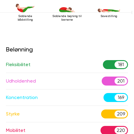
Siddende
Siddende bøjning til
Sovestilling
bådstilling
benene
Belønning
Fleksibilitet
181
Udholdenhed
201
Koncentration
169
Styrke
209
Mobilitet
220