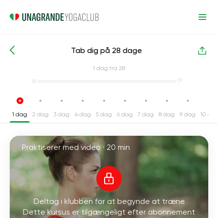
Tab dig på 28 dage
Intensive yogakurser
Vægttab
1
dag fra 28
1 dag
2 dag
3 dag
4 dag
5 dag
6 dag
7 dag
8 dag
9 dag
10 da
Praktiserer med video ·
20 min
Deltag i klubben for at begynde at træne
Dette kursus er tilgængeligt efter abonnement