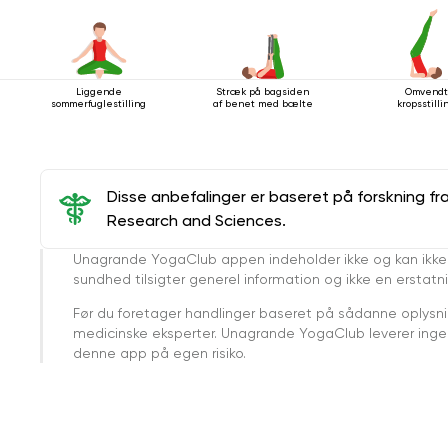
Liggende
Stræk på bagsiden
Omvendt
sommerfuglestilling
af ​​benet med bælte
kropsstilli
Disse anbefalinger er baseret på forskning fr
Research and Sciences.
Unagrande YogaClub appen indeholder ikke og kan ikke
sundhed tilsigter generel information og ikke en erstatn
Før du foretager handlinger baseret på sådanne oplysnin
medicinske eksperter. Unagrande YogaClub leverer ingen 
denne app på egen risiko.