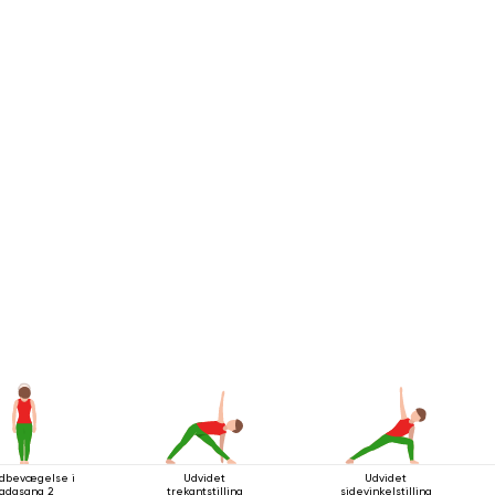
dbevægelse i
Udvidet
Udvidet
Tadasana 2
trekantstilling
sidevinkelstilling