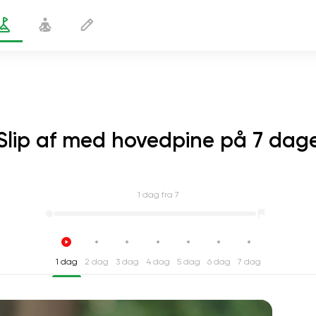
Slip af med hovedpine på 7 dag
1
dag fra 7
1 dag
2 dag
3 dag
4 dag
5 dag
6 dag
7 dag