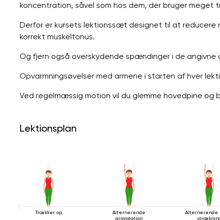
koncentration, såvel som hos dem, der bruger meget tid
Derfor er kursets lektionssæt designet til at reducer
korrekt muskeltonus.
Og fjern også overskydende spændinger i de angivne 
Opvarmningsøvelser med armene i starten af ​​hver lekt
Ved regelmæssig motion vil du glemme hovedpine og b
Lektionsplan
Trækker op
Alternerende
Alternerende 
armrotation
stræknin