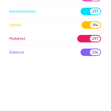
Koncentration
217
Styrke
194
Mobilitet
297
Balance
214