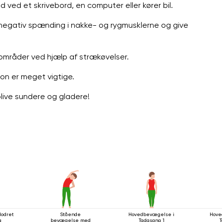
 ved et skrivebord, en computer eller kører bil.
e negativ spænding i nakke- og rygmusklerne og give
områder ved hjælp af strækøvelser.
ion er meget vigtige.
live sundere og gladere!
lodret
Stående
Hovedbevægelse i
Hove
g
bevægelse med
Tadasana 1