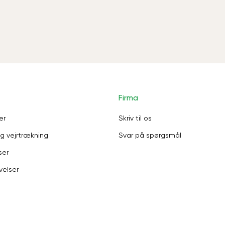
Firma
er
Skriv til os
g vejrtrækning
Svar på spørgsmål
ser
velser