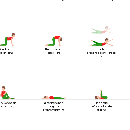
Opadvendt
Nedadvendt
Halv
katstilling
katstilling
græshoppestillingsbevægels
2
lv konge af
Alternerende
Liggende
skene positur
diagonal
hoftestyrkende
kropsstrækning
stilling
mens man ligger
ned