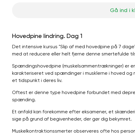
Gå ind i 
Hovedpine lindring. Dag 1
Det intensive kursus "Slip af med hovedpine på 7 dage"
med at reducere eller helt fjerne denne smertefulde tils
Spændingshovedpine (muskelsammentrækninger) er en 
karakteriseret ved spændinger i musklerne i hoved og 
et tidspunkt i deres liv.
Oftest er denne type hovedpine forbundet med depres
spænding.
Et anfald kan forekomme efter eksamener, et skænderi,
sige på grund af begivenheder, der gør dig bekymret.
Muskelkontraktionssmerter observeres ofte hos persone