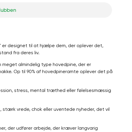
klubben
 er designet til at hjælpe dem, der oplever det,
tand fra deres liv.
meget almindelig type hovedpine, der er
nakke. Op til 90% af hovedpineramte oplever det på
sion, stress, mental træthed eller følelsesmæssig
 stærk vrede, chok eller uventede nyheder, det vil
r, der udfører arbejde, der kræver langvarig