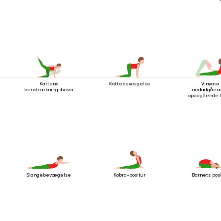
Kattens
Kattebevægelse
Vinyasa
benstrækningsbevægelse
nedadgåen
opadgående 
Slangebevægelse
Kobra-positur
Barnets pos