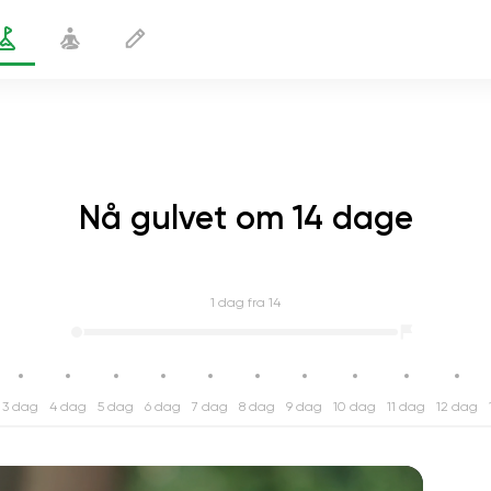
Nå gulvet om 14 dage
1
dag fra 14
3 dag
4 dag
5 dag
6 dag
7 dag
8 dag
9 dag
10 dag
11 dag
12 dag