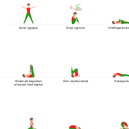
Sund rygsøjle
Kriya rygrulle
Vindfrigørelse
Stræk på bagsiden
Halv skulderstand
Fiskeposit
af ​​benet med bælte