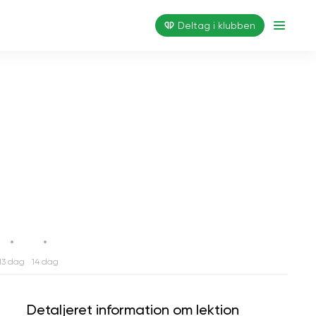
Deltag i klubben
13 dag
14 dag
Detaljeret information om lektion