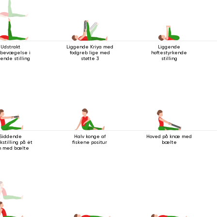
Udstrakt
Liggende Kriya med
Liggende
bevægelse i
fodgreb lige med
hoftestyrkende
gende stilling
støtte 3
stilling
Siddende
Halv konge af
Hoved på knæ med
kstilling på ét
fiskene positur
bælte
n med bælte