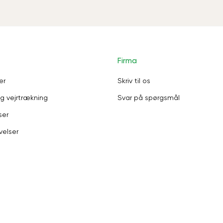
Firma
er
Skriv til os
g vejrtrækning
Svar på spørgsmål
ser
velser