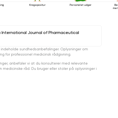
ling
Kragepositur
Personalet udgør
Be
men
a International Journal of Pharmaceutical
 indeholde sundhedsanbefalinger. Oplysninger om
ing for professionel medicinsk rådgivning.
ger, anbefaler vi at du konsulterer med relevante
medicinske råd. Du bruger eller stoler på oplysninger i