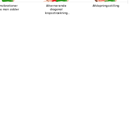
nvibrationer
Alternerende
Afslapningsstilling
s man sidder
diagonal
kropsstrækning
mens man ligger
ned