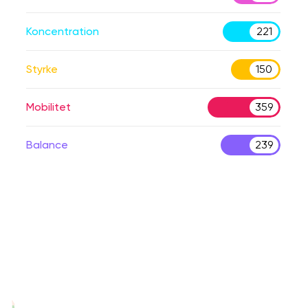
Koncentration
221
Styrke
150
Mobilitet
359
Balance
239