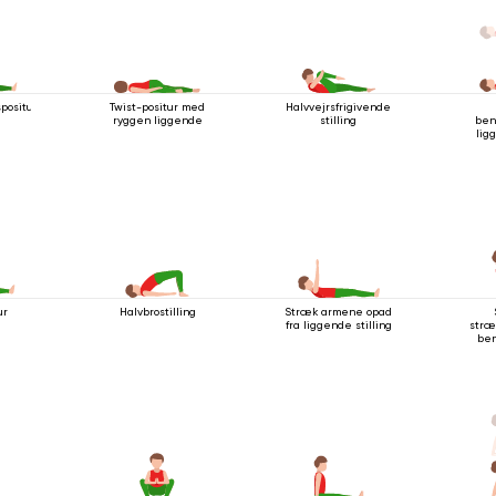
spositur
Twist-positur med
Halvvejrsfrigivende
ryggen liggende
stilling
ben
lig
ur
Halvbrostilling
Stræk armene opad
fra liggende stilling
stræ
be