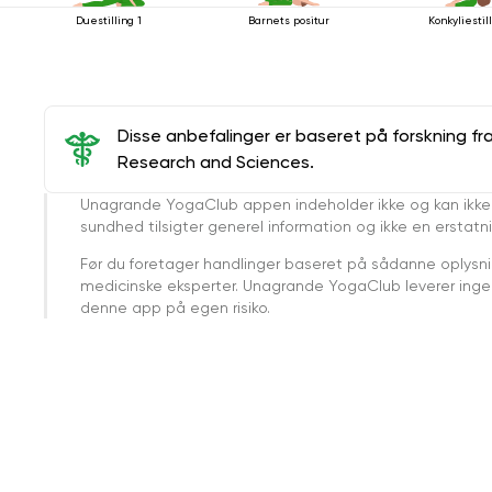
Duestilling 1
Barnets positur
Konkyliestil
Disse anbefalinger er baseret på forskning fr
Research and Sciences.
Unagrande YogaClub appen indeholder ikke og kan ikke
sundhed tilsigter generel information og ikke en erstatn
Før du foretager handlinger baseret på sådanne oplysnin
medicinske eksperter. Unagrande YogaClub leverer ingen 
denne app på egen risiko.