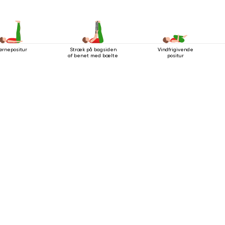
ørnepositur
Stræk på bagsiden
Vindfrigivende
af ​​benet med bælte
positur