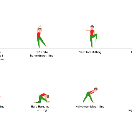
e
Stående
Nem træstilling
 i
halvmånestilling
rme
ling
Halv Hanuman-
Halvpyramidestilling
stilling
ba