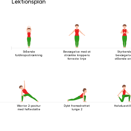
Lektionsplan
Stående
Bevægelse med at
Styrkend
fuldkropsstrækning
strække kroppens
bevægelse
forreste linje
stående a
Warrior 2-positur
Dybt fremadrettet
Halvduestil
med hoftestøtte
lunge 2