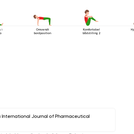
 i
Omvendt
Komfortabel
Hj
a
bordposition
bådstilling 2
a International Journal of Pharmaceutical