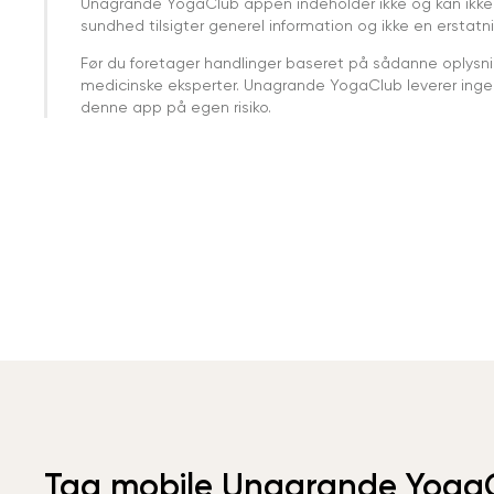
Unagrande YogaClub appen indeholder ikke og kan ikke
sundhed tilsigter generel information og ikke en erstatn
Før du foretager handlinger baseret på sådanne oplysnin
medicinske eksperter. Unagrande YogaClub leverer ingen 
denne app på egen risiko.
Tag mobile Unagrande Yoga