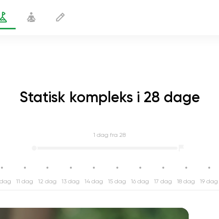
Statisk kompleks i 28 dage
1
dag fra 28
 dag
11 dag
12 dag
13 dag
14 dag
15 dag
16 dag
17 dag
18 dag
19 dag