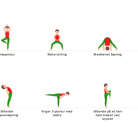
Træpositur
Rytterstilling
Bredbenet bøjning
Stående
Kriger 3-positur med
Stående på ét ben
goverbøjning
støtte
med knæet ved
brystet