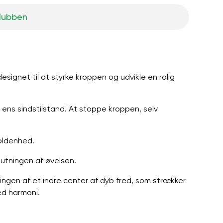
klubben
esignet til at styrke kroppen og udvikle en rolig
ens sindstilstand. At stoppe kroppen, selv
oldenhed.
lutningen af ​​øvelsen.
lingen af ​​et indre center af dyb fred, som strækker
ed harmoni.