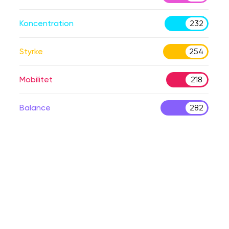
Koncentration
232
Styrke
254
Mobilitet
218
Balance
282