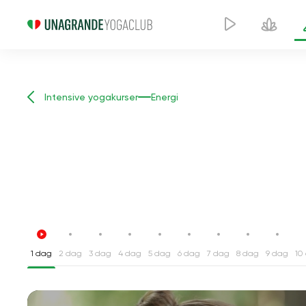
Intensive yogakurser
Energi
1 dag
2 dag
3 dag
4 dag
5 dag
6 dag
7 dag
8 dag
9 dag
10