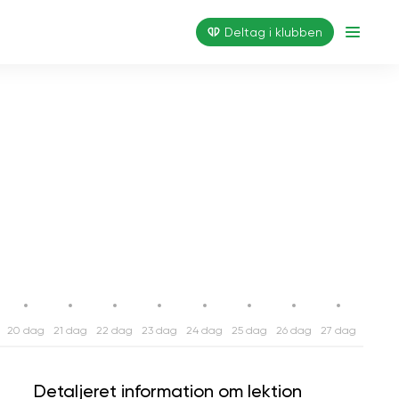
Deltag i klubben
20 dag
21 dag
22 dag
23 dag
24 dag
25 dag
26 dag
27 dag
28 da
Detaljeret information om lektion