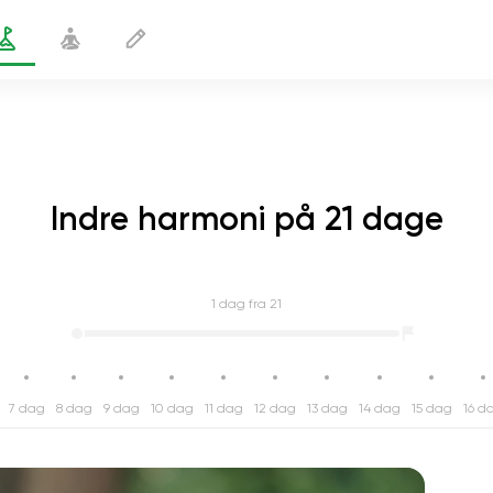
Indre harmoni på 21 dage
1
dag fra 21
7 dag
8 dag
9 dag
10 dag
11 dag
12 dag
13 dag
14 dag
15 dag
16 d