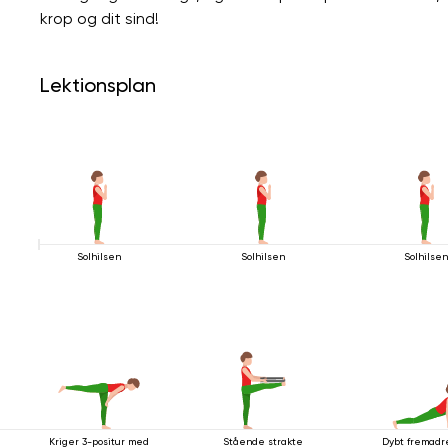
krop og dit sind!
Lektionsplan
Solhilsen
Solhilsen
Solhilse
Kriger 3-positur med
Stående strakte
Dybt fremadr