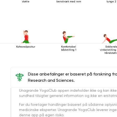
støtte
benstræk med rem
lunge 2
Kohovedpositur
Komfortabel
Siddend
bådstilling 1
vinkelstillin
håndstøtt
Disse anbefalinger er baseret på forskning fr
Research and Sciences.
Unagrande YogaClub appen indeholder ikke og kan ikke
sundhed tilsigter generel information og ikke en erstatn
Før du foretager handlinger baseret på sådanne oplysnin
medicinske eksperter. Unagrande YogaClub leverer ingen 
denne app på egen risiko.