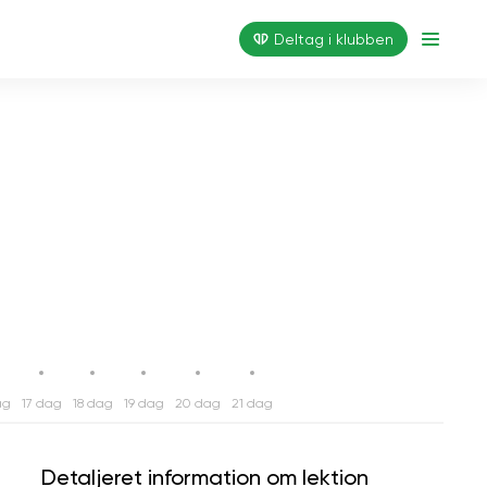
Deltag i klubben
ag
17 dag
18 dag
19 dag
20 dag
21 dag
Detaljeret information om lektion