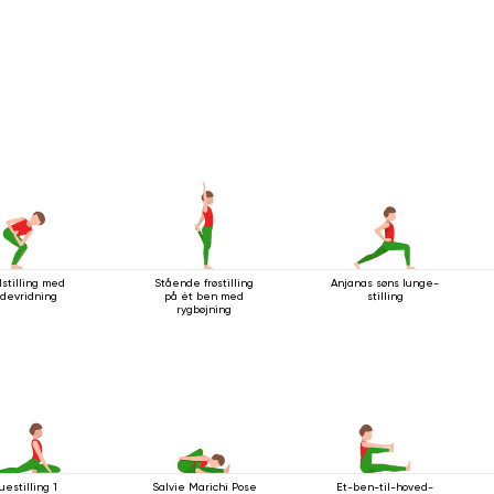
lstilling med
Stående frøstilling
Anjanas søns lunge-
idevridning
på ét ben med
stilling
rygbøjning
uestilling 1
Salvie Marichi Pose
Et-ben-til-hoved-