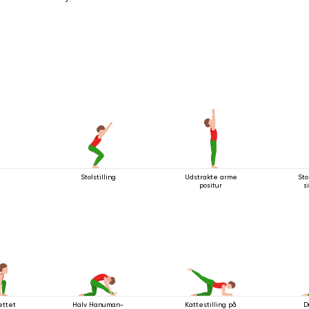
n
Stolstilling
Udstrakte arme
Sto
positur
s
ettet
Halv Hanuman-
Kattestilling på
D