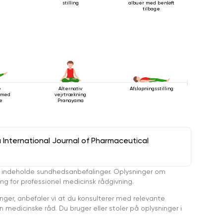
stilling
albuer med benløft
tilbage
e
Alternativ
Afslapningsstilling
g med
vejrtrækning
e
Pranayama
a International Journal of Pharmaceutical
 indeholde sundhedsanbefalinger. Oplysninger om
ing for professionel medicinsk rådgivning.
ger, anbefaler vi at du konsulterer med relevante
medicinske råd. Du bruger eller stoler på oplysninger i