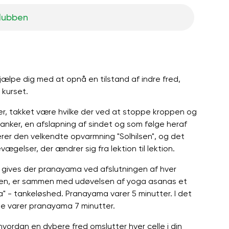
klubben
hjælpe dig med at opnå en tilstand af indre fred,
 kurset.
ger, takket være hvilke der ved at stoppe kroppen og
tanker, en afslapning af sindet og som følge heraf
erer den velkendte opvarmning "Solhilsen", og det
gelser, der ændrer sig fra lektion til lektion.
e gives der pranayama ved afslutningen af ​​hver
ngen, er sammen med udøvelsen af ​​yoga asanas et
ha" - tankeløshed. Pranayama varer 5 minutter. I det
ge varer pranayama 7 minutter.
vordan en dybere fred omslutter hver celle i din