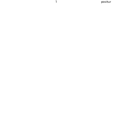
1
positur