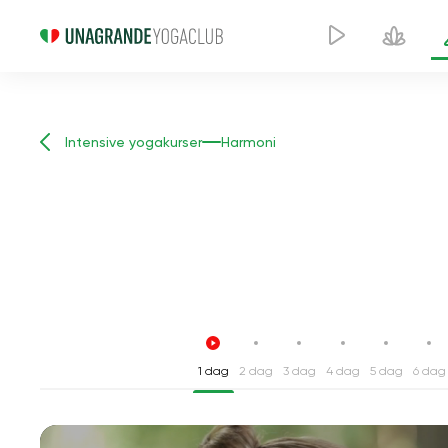
Intensive yogakurser
Harmoni
1 dag
2 dag
3 dag
4 dag
5 dag
6 dag