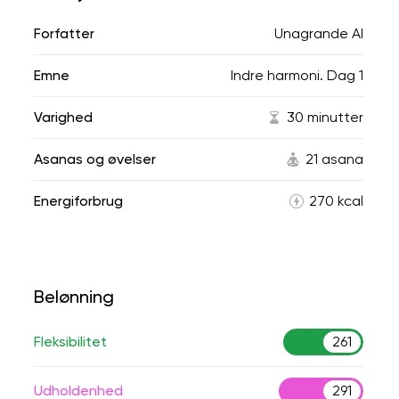
Forfatter
Unagrande AI
Emne
Indre harmoni. Dag 1
Varighed
30 minutter
Asanas og øvelser
21 asana
Energiforbrug
270 kcal
Belønning
Fleksibilitet
261
Udholdenhed
291