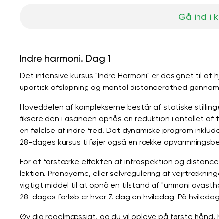
Gå ind i 
Indre harmoni. Dag 1
Det intensive kursus "Indre Harmoni" er designet til at 
upartisk afslapning og mental distancerethed gennem
Hoveddelen af ​​komplekserne består af statiske stillin
fiksere den i asanaen opnås en reduktion i antallet af 
en følelse af indre fred. Det dynamiske program inklud
28-dages kursus tilføjer også en række opvarmningsbevæ
For at forstærke effekten af ​​introspektion og distanc
lektion. Pranayama, eller selvregulering af vejrtrækni
vigtigt middel til at opnå en tilstand af "unmani avast
28-dages forløb er hver 7. dag en hviledag. På hvileda
Øv dig regelmæssigt, og du vil opleve på første hånd, h