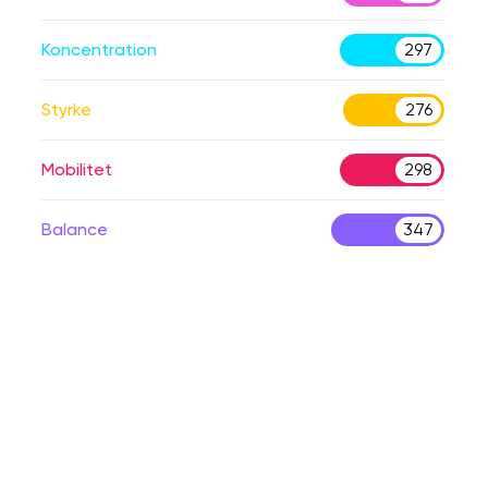
Koncentration
297
Styrke
276
Mobilitet
298
Balance
347