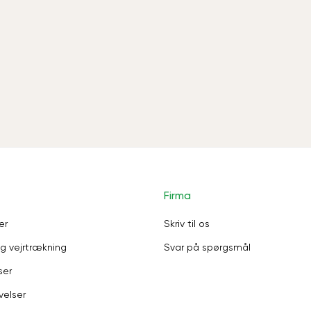
Firma
er
Skriv til os
g vejrtrækning
Svar på spørgsmål
ser
velser