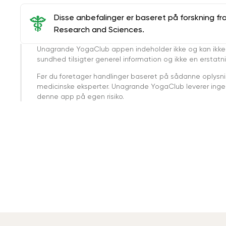
Disse anbefalinger er baseret på forskning fr
Research and Sciences.
Unagrande YogaClub appen indeholder ikke og kan ikke
sundhed tilsigter generel information og ikke en erstatn
Før du foretager handlinger baseret på sådanne oplysnin
medicinske eksperter. Unagrande YogaClub leverer ingen 
denne app på egen risiko.