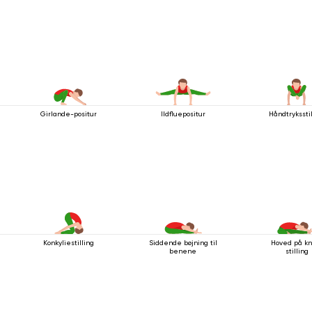
Girlande-positur
Ildfluepositur
Håndtryksstil
Konkyliestilling
Siddende bøjning til
Hoved på k
benene
stilling