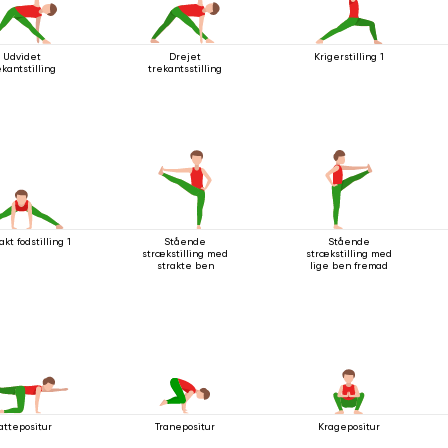
Udvidet
Drejet
Krigerstilling 1
ekantstilling
trekantsstilling
kt fodstilling 1
Stående
Stående
strækstilling med
strækstilling med
strakte ben
lige ben fremad
attepositur
Kragepositur
Tranepositur