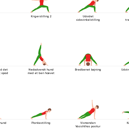
n
Krigerstilling 2
Udvidet
sidevinkelstilling
tr
ed det
Nedadvendt hund
Bredbenet bøjning
Udstra
t opad
med et ben hævet
hund
Plankestilling
Vismanden
K
Vasishthas positur