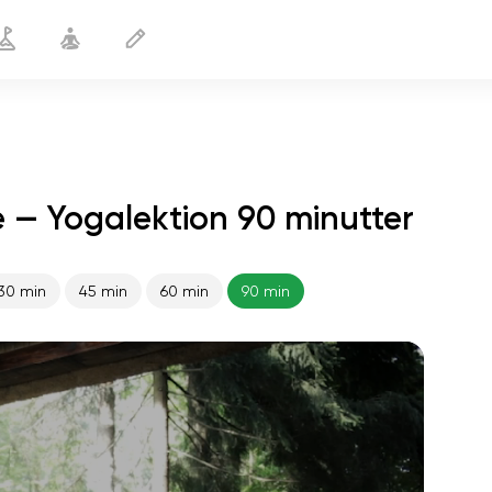
 — Yogalektion 90 minutter
30 min
45 min
60 min
90 min
sjælens flugt
01:44
indre fred
01:27