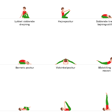
Lukket siddende
Hejrepositur
Siddende tre
drejning
bøjningsstil
Barnets positur
Vidvinkelpositur
Bådstilling
maven