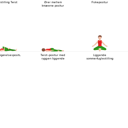
stilling Twist
Ører mellem
Fiskepositur
knæene positur
rigørelsespositur
Twist-positur med
Liggende
ryggen liggende
sommerfuglestilling