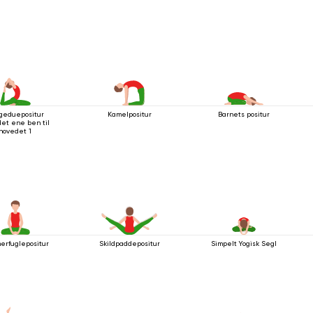
geduepositur
Kamelpositur
Barnets positur
et ene ben til
hovedet 1
erfuglepositur
Skildpaddepositur
Simpelt Yogisk Segl