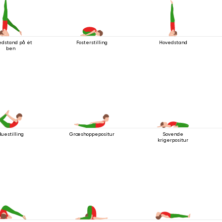
edstand på ét
Fosterstilling
Hovedstand
ben
Buestilling
Græshoppepositur
Sovende
krigerpositur