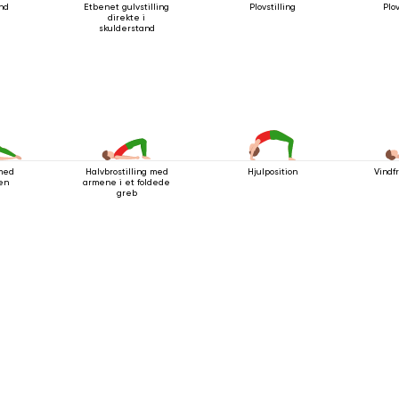
nd
Etbenet gulvstilling
Plovstilling
Plov
direkte i
skulderstand
 med
Halvbrostilling med
Hjulposition
Vindf
ben
armene i et foldede
greb