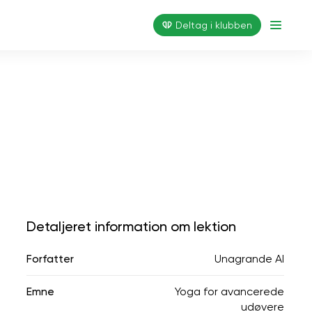
Deltag i klubben
Detaljeret information om lektion
Forfatter
Unagrande AI
Emne
Yoga for avancerede
udøvere