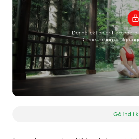
Denne lektion er tilgængeli
Denne lektion er tilgæn
Gå ind i 