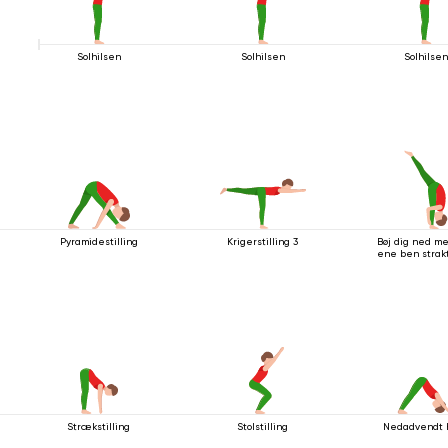
Solhilsen
Solhilsen
Solhilse
Pyramidestilling
Krigerstilling 3
Bøj dig ned m
ene ben strak
Strækstilling
Stolstilling
Nedadvendt 