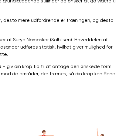
 grundlæggende stillinger og ønsker at gå videre til
 er, desto mere udfordrende er træningen, og desto
r af Surya Namaskar (Solhilsen). Hoveddelen af ​​
 asanaer udføres statisk, hvilket giver mulighed for
tte.
 – giv din krop tid til at antage den ønskede form.
ing mod de områder, der trænes, så din krop kan åbne