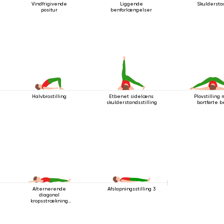
Vindfrigivende
Liggende
Skuldersta
positur
benforlængelser
Halvbrostilling
Etbenet sidelæns
Plovstilling
skulderstandsstilling
bortførte 
Alternerende
Afslapningsstilling 3
diagonal
kropsstrækning
mens man ligger
ned