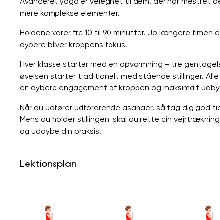
Avanceret yoga er velegnet til dem, der har mestret de
mere komplekse elementer.
Holdene varer fra 10 til 90 minutter. Jo længere timen
dybere bliver kroppens fokus.
Hver klasse starter med en opvarmning – tre gentagelse
øvelsen starter traditionelt med stående stillinger. Alle
en dybere engagement af kroppen og maksimalt udby
Når du udfører udfordrende asanaer, så tag dig god tid
Mens du holder stillingen, skal du rette din vejrtrækn
og uddybe din praksis.
Lektionsplan