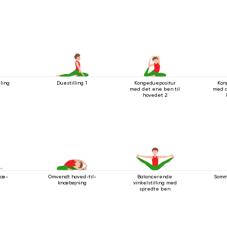
ling
Duestilling 1
Kongeduepositur
Kon
med det ene ben til
med d
hovedet 2
næ-
Omvendt hoved-til-
Balancerende
Somm
knæbøjning
vinkelstilling med
spredte ben