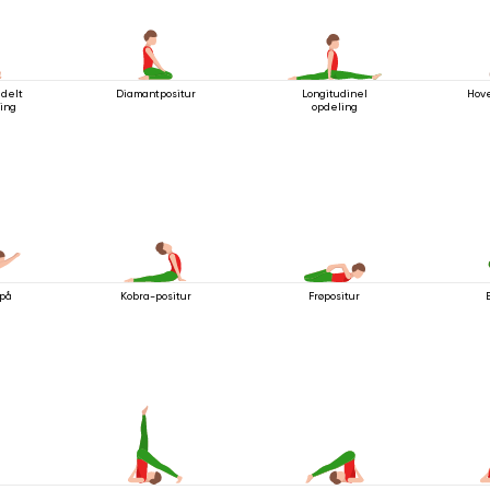
delt
Diamantpositur
Longitudinel
Hov
ling
opdeling
 på
Kobra-positur
Frøpositur