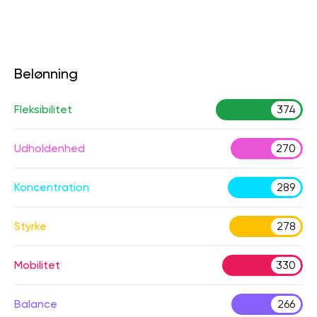
Belønning
Fleksibilitet
374
Udholdenhed
270
Koncentration
289
Styrke
278
Mobilitet
330
Balance
266