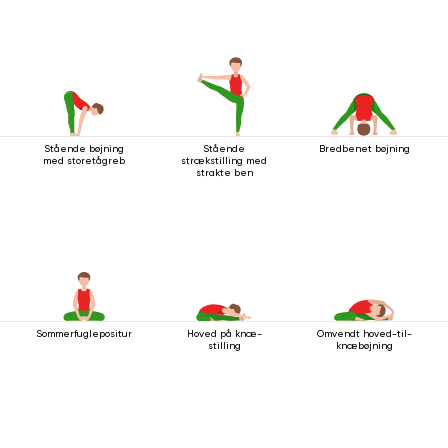
Stående bøjning
Stående
Bredbenet bøjning
med storetågreb
strækstilling med
strakte ben
Sommerfuglepositur
Hoved på knæ-
Omvendt hoved-til-
stilling
knæbøjning