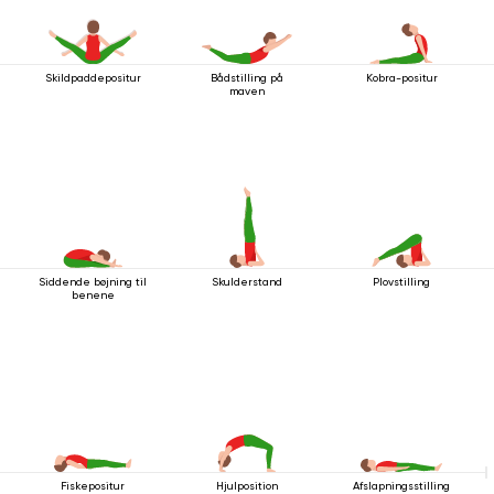
Skildpaddepositur
Bådstilling på
Kobra-positur
maven
Siddende bøjning til
Skulderstand
Plovstilling
benene
Fiskepositur
Hjulposition
Afslapningsstilling