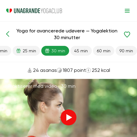
Yoga for avancerede udøvere — Yogalektion
Færdiglavede lektioner
Fremskreden
Fleksibilitet
30 minutter
 min
25 min
30 min
45 min
60 min
90 min
24 asanas
1807 point
252 kcal
Praktiserer med video ·
30 min