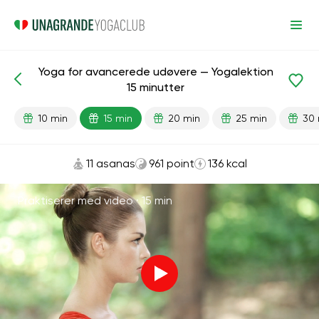
Yoga for avancerede udøvere — Yogalektion
Færdiglavede lektioner
Fremskreden
Fleksibilitet
15 minutter
10 min
15 min
20 min
25 min
30 
11 asanas
961 point
136 kcal
Praktiserer med video ·
15 min