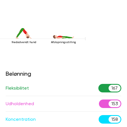
Nedadvendt hund
Afslapningsstilling
Belønning
Fleksibilitet
167
Udholdenhed
153
Koncentration
158