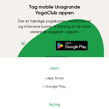
Tag mobile Unagrande
YogaClub appen
Der er færdige yogakurser, meditationer
og intensive kurser til løsning af de mest
varierede opgaver i appen.
Hent
i App Store
i Google Play
Nyttig