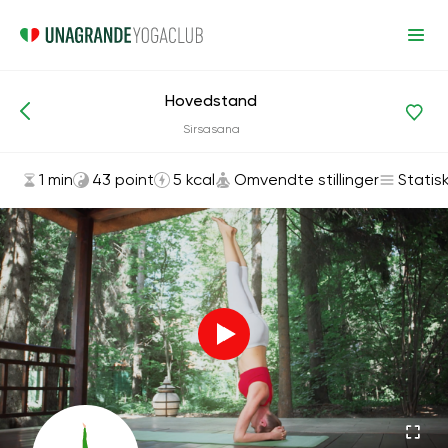
Hovedstand
Asanas og øvelser
Omvendte stillinger
Sirsasana
1 min
43 point
5 kcal
Omvendte stillinger
Statis