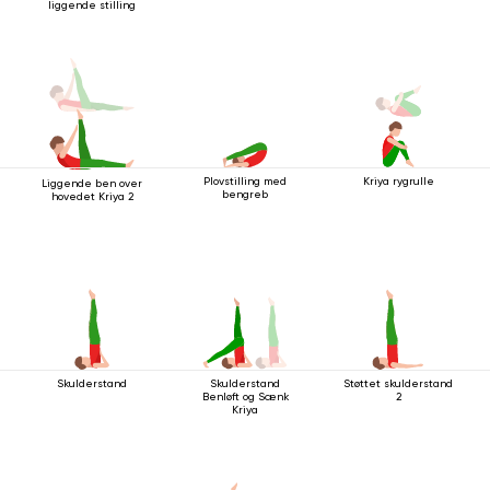
liggende stilling
Plovstilling med
Kriya rygrulle
Liggende ben over
bengreb
hovedet Kriya 2
Skulderstand
Støttet skulderstand
Skulderstand
2
Benløft og Sænk
Kriya