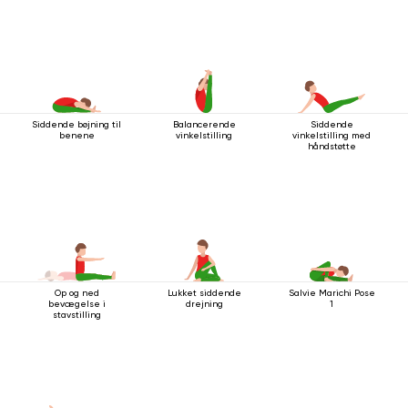
Siddende bøjning til
Balancerende
Siddende
benene
vinkelstilling
vinkelstilling med
håndstøtte
Op og ned
Lukket siddende
Salvie Marichi Pose
bevægelse i
drejning
1
stavstilling