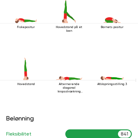
Fiskepositur
Hovedstand på ét
Barnets positur
ben
Hovedstand
Alternerende
Afslapningsstilling 3
diagonal
kropsstrækning
mens man ligger
ned
Belønning
Fleksibilitet
841