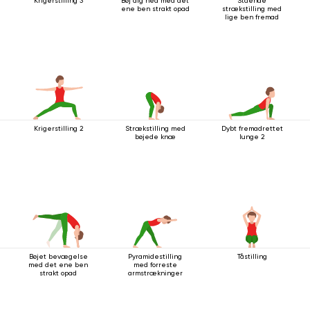
Krigerstilling 3
Bøj dig ned med det
Stående
ene ben strakt opad
strækstilling med
lige ben fremad
Krigerstilling 2
Strækstilling med
Dybt fremadrettet
bøjede knæ
lunge 2
Bøjet bevægelse
Pyramidestilling
Tåstilling
med det ene ben
med forreste
strakt opad
armstrækninger