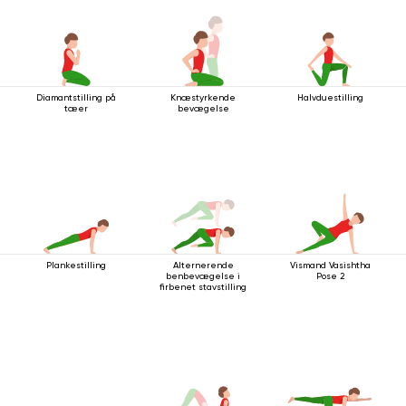
Diamantstilling på
Knæstyrkende
Halvduestilling
tæer
bevægelse
Plankestilling
Alternerende
Vismand Vasishtha
benbevægelse i
Pose 2
firbenet stavstilling