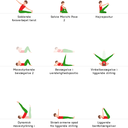
Siddende
Salvie Marichi Pose
Hejrepositur
foroverbøjet twist
2
Mavestyrkende
Bevægelse i
Vinkelbevægelse i
bevægelse 2
uendelighedsposition
liggende stilling
Dynamisk
Stræk armene opad
Liggende
mavestyrkning i
fra liggende stilling
benforlængelser