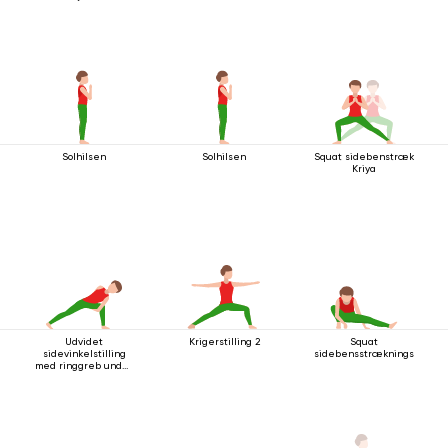
Solhilsen
Solhilsen
Squat sidebenstræk
Kriya
Udvidet
Krigerstilling 2
Squat
sidevinkelstilling
sidebensstrækningsstilling
med ringgreb under
knæet