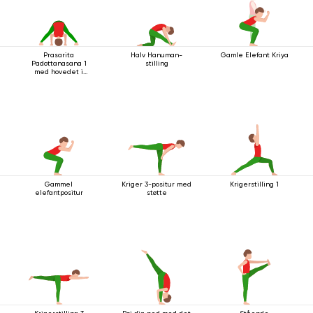
Prasarita
Halv Hanuman-
Gamle Elefant Kriya
Padottanasana 1
stilling
med hovedet i
gulvet
Gammel
Kriger 3-positur med
Krigerstilling 1
elefantpositur
støtte