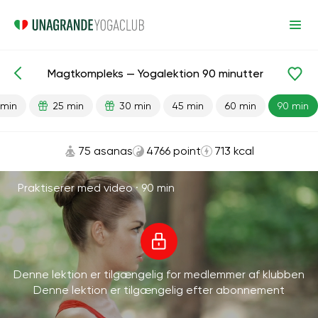
Magtkompleks — Yogalektion 90 minutter
Færdiglavede lektioner
Styrke
 min
25 min
30 min
45 min
60 min
90 min
75 asanas
4766 point
713 kcal
Praktiserer med video ·
90 min
Denne lektion er tilgængelig for medlemmer af klubben
Denne lektion er tilgængelig efter abonnement