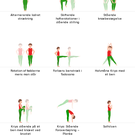
Alternerende lodret
Skiftende
Stående
strækning
hofterotationer i
knæbevægelse
stående stilling
Rotation af fødderne
Forlæns benstræk i
Halvmåne Kriya med
mens man står
Tadasana
ét ben
Kriya stående på ét
Kriya: Stående
Solhilsen
ben med knæet ved
Foroverbøjning –
brystet
Planke