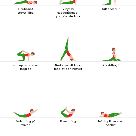
Firebenet
Vinyasa
Kattepositur
stavstilling
nedadgående-
opadgående hund
Kattepositur med
Nedadvendt hund
Duestilling 1
fodgreb
med et ben hævet
Bådstilling på
Buestilling
Infinity Pose med
maven
benløft