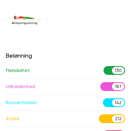
Afslapningsstilling
Belønning
Fleksibilitet
130
Udholdenhed
187
Koncentration
142
Styrke
212