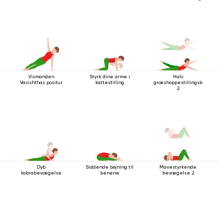
Vismanden
Styrk dine arme i
Halv
Vasishthas positur
kattestilling
græshoppestillingsbevæg
2
Dyb
Siddende bøjning til
Mavestyrkende
kobrabevægelse
benene
bevægelse 2