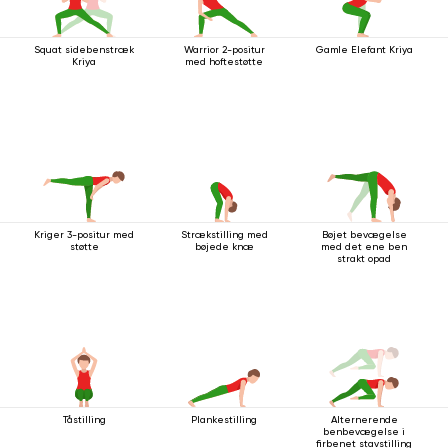
Squat sidebenstræk
Warrior 2-positur
Gamle Elefant Kriya
Kriya
med hoftestøtte
Kriger 3-positur med
Strækstilling med
Bøjet bevægelse
støtte
bøjede knæ
med det ene ben
strakt opad
Tåstilling
Plankestilling
Alternerende
benbevægelse i
firbenet stavstilling