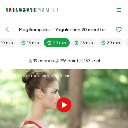
Magtkompleks — Yogalektion 20 minutter
Færdiglavede lektioner
Styrke
10 min
15 min
20 min
25 min
30 min
19 asanas
996 point
153 kcal
Praktiserer med video ·
20 min