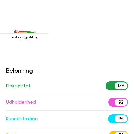
Afslapningsstilling
Belønning
Fleksibilitet
136
Udholdenhed
92
Koncentration
96