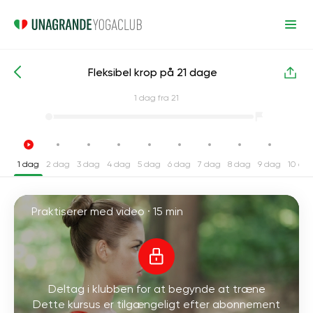
Fleksibel krop på 21 dage
Intensive yogakurser
Fleksibilitet
1
dag fra 21
1 dag
2 dag
3 dag
4 dag
5 dag
6 dag
7 dag
8 dag
9 dag
10 da
Praktiserer med video ·
15 min
Deltag i klubben for at begynde at træne
Dette kursus er tilgængeligt efter abonnement