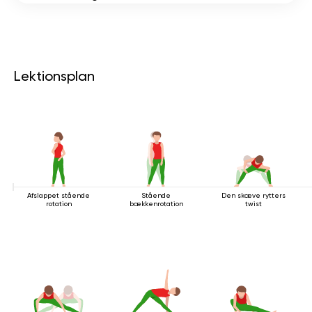
Lektionsplan
Afslappet stående
Stående
Den skæve rytters
rotation
bækkenrotation
twist