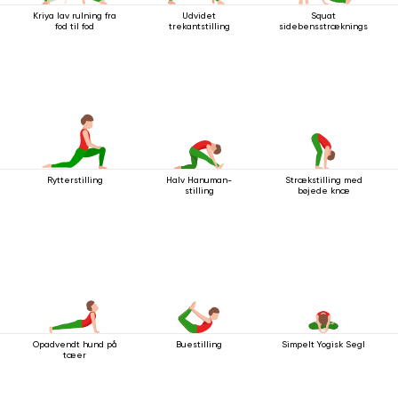
Kriya lav rulning fra
Udvidet
Squat
fod til fod
trekantstilling
sidebensstrækningsstilling
Rytterstilling
Halv Hanuman-
Strækstilling med
stilling
bøjede knæ
Opadvendt hund på
Buestilling
Simpelt Yogisk Segl
tæer