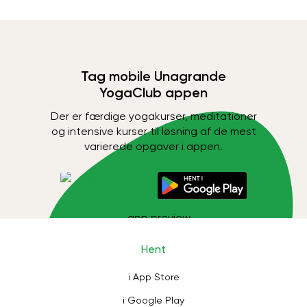
Tag mobile Unagrande
YogaClub appen
Der er færdige yogakurser, meditationer
og intensive kurser til løsning af de mest
varierede opgaver i appen.
Hent
i App Store
i Google Play