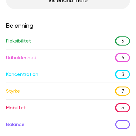
Vis endnu mere
Belønning
Fleksibilitet
6
Udholdenhed
6
Koncentration
3
Styrke
7
Mobilitet
5
Balance
1