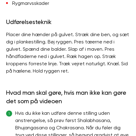
Rygmarvsskader
Udførelsesteknik
Placer dine hænder på gulvet. Stræk dine ben, og sæt
dig i plankestilling. Bøj ryggen. Pres tæerne ned i
gulvet. Spænd dine balder. Slap af i maven. Pres
håndfladerne ned i gulvet. Ræk hagen op. Stræk
kroppens forreste linje. Træk vejret naturligt. Knæl. Sid
på hælene. Hold ryggen ret.
Hvad man skal gøre, hvis man ikke kan gøre
det som på videoen
Hvis du ikke kan udføre denne stilling uden
1
anstrengelse, så prøv først Shalabhasana,
Bhujangasana og Chakrasana. Når du føler dig
tryg ved disse stillinger, så begynd gradvist at øve