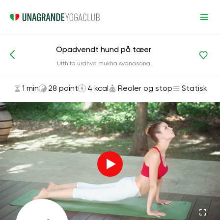
Opadvendt hund på tæer
Asanas og øvelser
Reoler og stop
Utthita urdhva mukha svanasana
1 min
28 point
4 kcal
Reoler og stop
Statisk