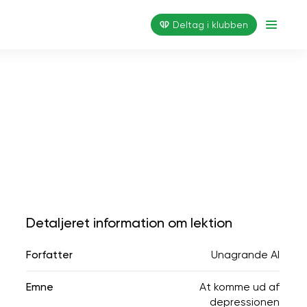
Deltag i klubben
Detaljeret information om lektion
Forfatter
Unagrande AI
Emne
At komme ud af
depressionen