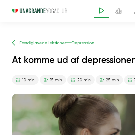
Færdiglavede lektioner
Depression
At komme ud af depressionen
10 min
15 min
20 min
25 min