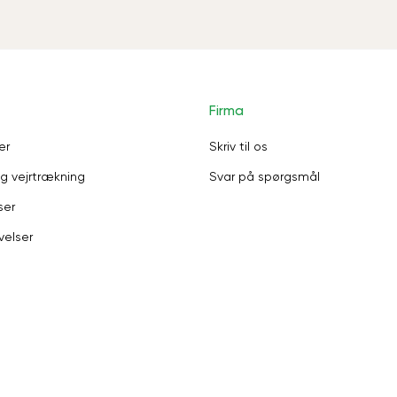
Firma
er
Skriv til os
g vejrtrækning
Svar på spørgsmål
ser
velser