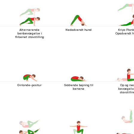
Alternerende
Nedadvendt hund
Kriya Plan
benbevægelse i
Opadvendt 
firbenet stavstilling
Girlande-positur
Siddende bøjning til
Op og ne
benene
bevægelse
stavstilli