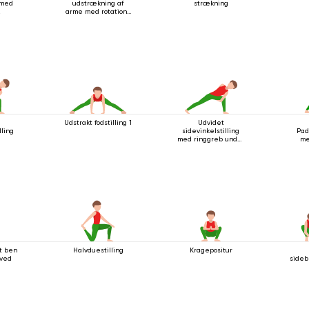
 med
udstrækning af
strækning
arme med rotation i
stående stilling
Udstrakt fodstilling 1
Udvidet
lling
sidevinkelstilling
Pad
med ringgreb under
me
knæet
t ben
Halvduestilling
Kragepositur
ved
sideb