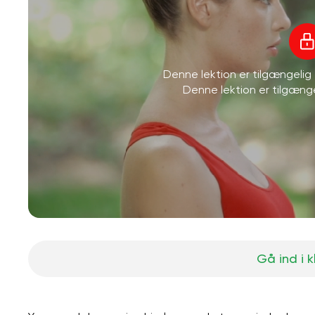
Denne lektion er tilgængeli
Denne lektion er tilgæn
Gå ind i 