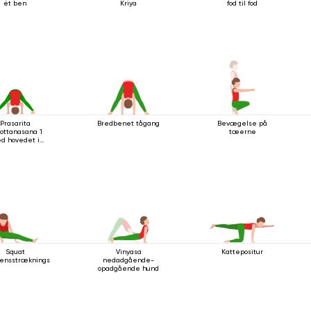
ét ben
Kriya
fod til fod
Prasarita
Bredbenet tågang
Bevægelse på
ottanasana 1
tæerne
d hovedet i
gulvet
Squat
Vinyasa
Kattepositur
ensstrækningsstilling
nedadgående-
opadgående hund