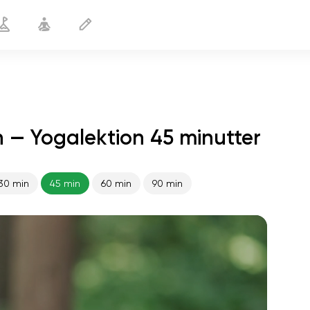
 — Yogalektion 45 minutter
30 min
45 min
60 min
90 min
sjælens flugt
01:44
indre fred
01:27