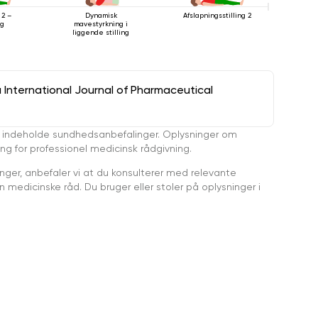
Dynamisk
Afslapningsstilling 2
 2 –
mavestyrkning i
ng
liggende stilling
a International Journal of Pharmaceutical
 indeholde sundhedsanbefalinger. Oplysninger om
ing for professionel medicinsk rådgivning.
ger, anbefaler vi at du konsulterer med relevante
medicinske råd. Du bruger eller stoler på oplysninger i