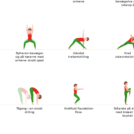
armene
bevægelse
sidevip 2
Rytteren bevæger
Udvidet
Vred
sig på tæerne med
trekantstilling
sidevinkelsti
armene strakt opad
Tågang i en strakt
Kraftfuld Foundation
Stående på é
stilling
Pose
med knæet 
brystet