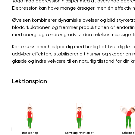
Yoga mod depression hjælper med at overvinde depres
Depression kan have mange årsager, men én effektiv 
Øvelsen kombinerer dynamiske øvelser og blid styrketr
blodcirkulationen og fremmer produktionen af ​​endorfi
med energi og ændrer gradvist den følelsesmæssige ti
Korte sessioner hjælper dig med hurtigt at føle dig le
uddyber effekten, stabiliserer dit humør og skaber en 
glæde og indre velvære til en naturlig tilstand for din k
Lektionsplan
Trækker op
Samtidig rotation af
Stående