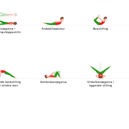
Krokodillepositur
Buestilling
evægelse i
ræshoppestillingen
dt bordstilling
Halvbrobevægelse
Vinkelbevægelse i
 strakte ben
liggende stilling