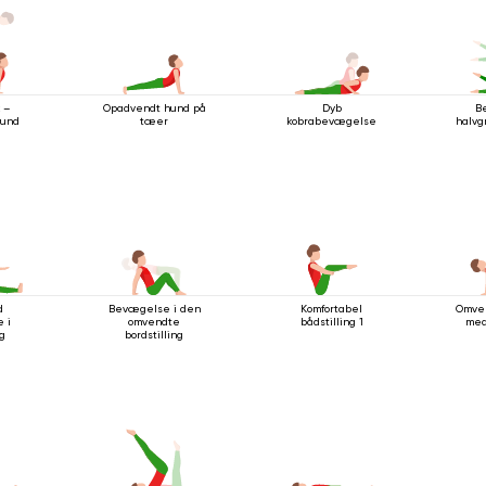
Opadvendt hund på
Dyb
k –
B
tæer
kobrabevægelse
hund
halvg
d
Bevægelse i den
Komfortabel
Omven
 i
omvendte
bådstilling 1
med
ng
bordstilling