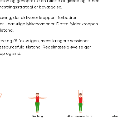
sion og genoprette en følelse af glæde og lethed.
mestringsstrategi er bevægelse.
æning, der aktiverer kroppen, forbedrer
ner - naturlige lykkehormoner. Dette fylder kroppen
lstand.
ttere og få fokus igen, mens længere sessioner
ressourcefuld tilstand. Regelmæssig øvelse gør
rop og sind.
Samtidig
Alternerende lodret
Halvm