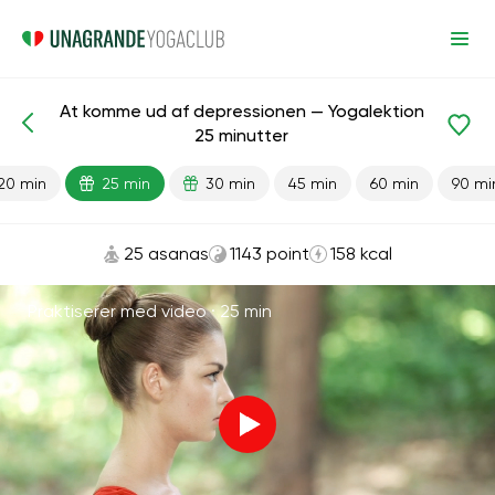
At komme ud af depressionen — Yogalektion
Færdiglavede lektioner
Depression
25 minutter
20 min
25 min
30 min
45 min
60 min
90 mi
25 asanas
1143 point
158 kcal
Praktiserer med video ·
25 min