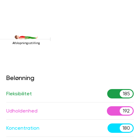
Afslapningsstilling
Belønning
Fleksibilitet
185
Udholdenhed
192
Koncentration
180