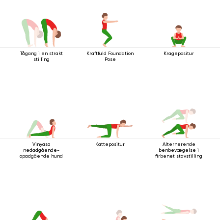
Tågang i en strakt
Kraftfuld Foundation
Kragepositur
stilling
Pose
Vinyasa
Kattepositur
Alternerende
nedadgående-
benbevægelse i
opadgående hund
firbenet stavstilling