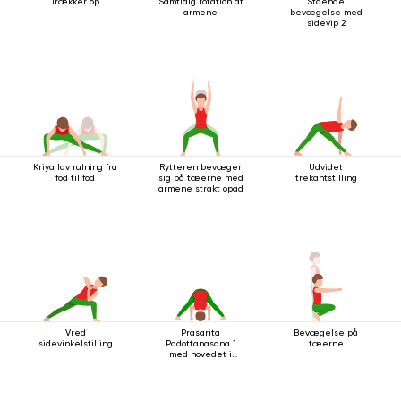
Trækker op
Samtidig rotation af
Stående
armene
bevægelse med
sidevip 2
Kriya lav rulning fra
Rytteren bevæger
Udvidet
fod til fod
sig på tæerne med
trekantstilling
armene strakt opad
Vred
Prasarita
Bevægelse på
sidevinkelstilling
Padottanasana 1
tæerne
med hovedet i
gulvet