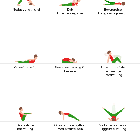
Nedadvendt hund
Dyb
Bevægelse i
kobrabevægelse
halvgræshoppestillingen
Krokodillepositur
Siddende bøjning til
Bevægelse i den
benene
omvendte
bordstilling
Komfortabel
Omvendt bordstilling
Vinkelbevægelse i
bådstilling 1
med strakte ben
liggende stilling