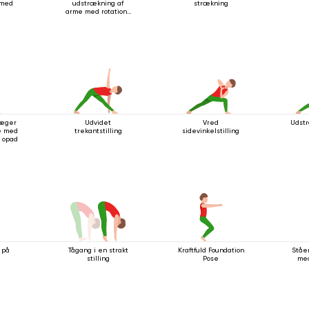
 med
udstrækning af
strækning
arme med rotation i
stående stilling
væger
Udvidet
Vred
Udstra
e med
trekantstilling
sidevinkelstilling
 opad
 på
Tågang i en strakt
Kraftfuld Foundation
Ståe
stilling
Pose
me