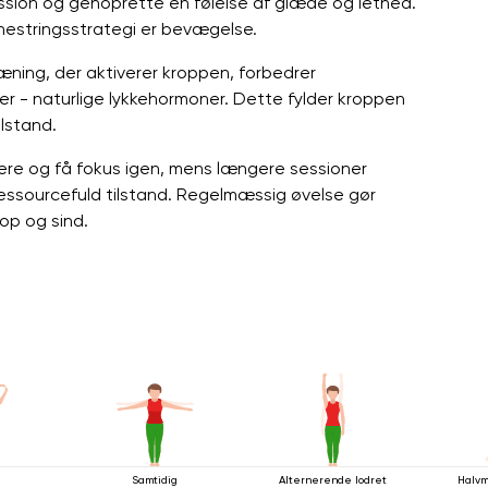
sion og genoprette en følelse af glæde og lethed.
mestringsstrategi er bevægelse.
æning, der aktiverer kroppen, forbedrer
ner - naturlige lykkehormoner. Dette fylder kroppen
lstand.
ttere og få fokus igen, mens længere sessioner
ressourcefuld tilstand. Regelmæssig øvelse gør
rop og sind.
Samtidig
Alternerende lodret
Halvm