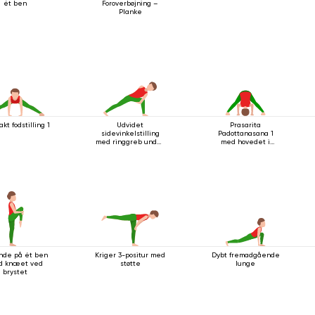
ét ben
Foroverbøjning –
Planke
kt fodstilling 1
Udvidet
Prasarita
sidevinkelstilling
Padottanasana 1
med ringgreb under
med hovedet i
knæet
gulvet
nde på ét ben
Kriger 3-positur med
Dybt fremadgående
d knæet ved
støtte
lunge
brystet