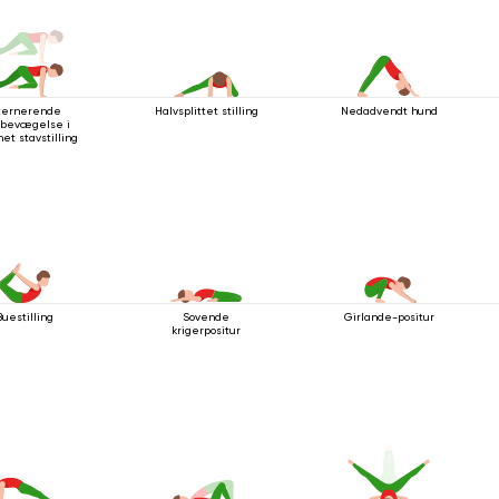
ternerende
Halvsplittet stilling
Nedadvendt hund
bevægelse i
net stavstilling
Buestilling
Sovende
Girlande-positur
krigerpositur