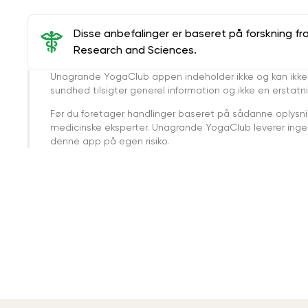
Disse anbefalinger er baseret på forskning fr
Research and Sciences.
Unagrande YogaClub appen indeholder ikke og kan ikke
sundhed tilsigter generel information og ikke en erstatn
Før du foretager handlinger baseret på sådanne oplysnin
medicinske eksperter. Unagrande YogaClub leverer ingen 
denne app på egen risiko.