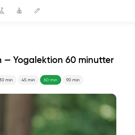
 — Yogalektion 60 minutter
30 min
45 min
60 min
90 min
sjælens flugt
01:44
indre fred
01:27