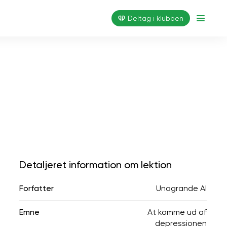
Deltag i klubben
Detaljeret information om lektion
Forfatter
Unagrande AI
Emne
At komme ud af
depressionen