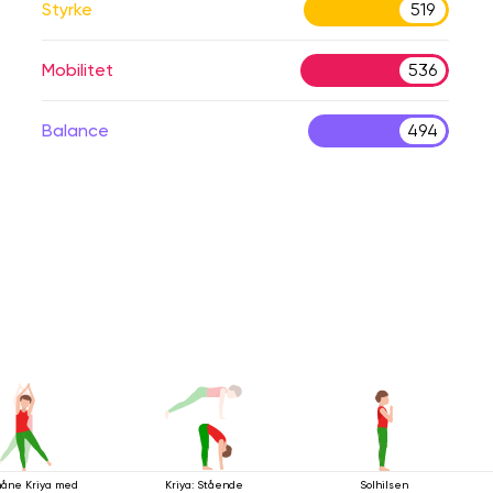
Styrke
519
Mobilitet
536
Balance
494
åne Kriya med
Kriya: Stående
Solhilsen