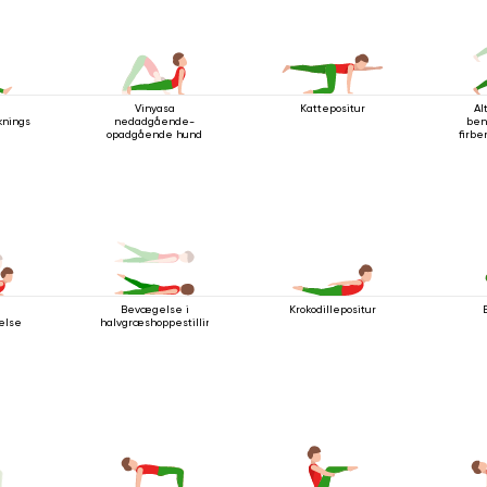
Vinyasa
Kattepositur
Al
ingsstilling
nedadgående-
ben
opadgående hund
firbe
Krokodillepositur
Bevægelse i
else
halvgræshoppestillingen