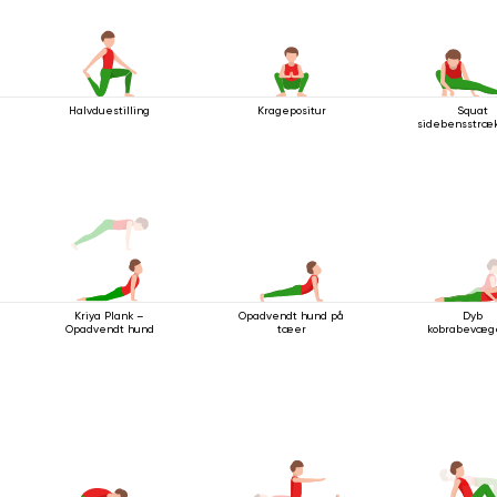
Halvduestilling
Kragepositur
Squat
sidebensstrækn
Opadvendt hund på
Dyb
Kriya Plank –
tæer
kobrabevæg
Opadvendt hund