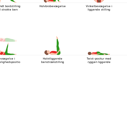
dt bordstilling
Halvbrobevægelse
Vinkelbevægelse i
 strakte ben
liggende stilling
evægelse i
Halvtliggende
Twist-positur med
lighedsposition
benstrækstilling
ryggen liggende