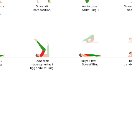
 den
Omvendt
Komfortabel
Omven
e
bordposition
bådstilling 1
med
ng
Dynamisk
B
 2 –
Kriya Plow –
mavestyrkning i
uende
ng
Sovestilling
liggende stilling