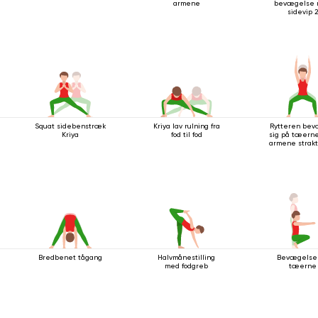
armene
bevægelse
sidevip 2
Squat sidebenstræk
Kriya lav rulning fra
Rytteren be
Kriya
fod til fod
sig på tæern
armene strakt
Bredbenet tågang
Halvmånestilling
Bevægelse
med fodgreb
tæerne