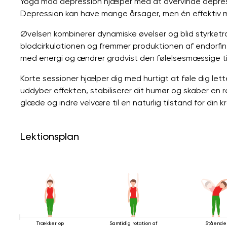
Yoga mod depression hjælper med at overvinde depres
Depression kan have mange årsager, men én effektiv 
Øvelsen kombinerer dynamiske øvelser og blid styrketr
blodcirkulationen og fremmer produktionen af ​​endorfi
med energi og ændrer gradvist den følelsesmæssige ti
Korte sessioner hjælper dig med hurtigt at føle dig le
uddyber effekten, stabiliserer dit humør og skaber en 
glæde og indre velvære til en naturlig tilstand for din k
Lektionsplan
Trækker op
Samtidig rotation af
Stående