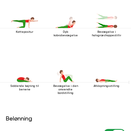
Kattepositur
Dyb
Bevægelse i
kobrabevægelse
halvgræshoppestillingen
Siddende bøjning til
Bevægelse i den
Afslapningsstilling
benene
omvendte
bordstilling
Belønning