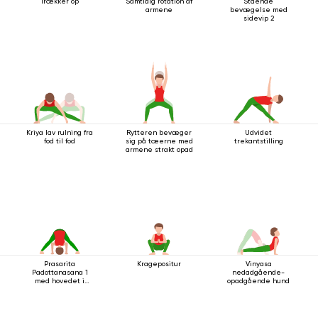
Trækker op
Samtidig rotation af
Stående
armene
bevægelse med
sidevip 2
Kriya lav rulning fra
Rytteren bevæger
Udvidet
fod til fod
sig på tæerne med
trekantstilling
armene strakt opad
Prasarita
Kragepositur
Vinyasa
Padottanasana 1
nedadgående-
med hovedet i
opadgående hund
gulvet