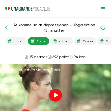
At komme ud af depressionen — Yogalektion
Færdiglavede lektioner
Depression
15 minutter
10 min
15 min
20 min
25 min
30 
15 asanas
696 point
94 kcal
Praktiserer med video ·
15 min