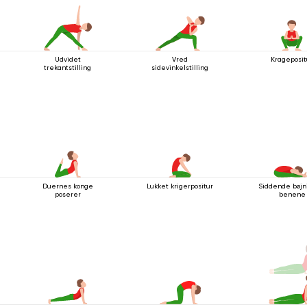
Udvidet
Vred
Krageposit
trekantstilling
sidevinkelstilling
Duernes konge
Lukket krigerpositur
Siddende bøjni
poserer
benene