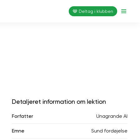
Deltag i klubben
Detaljeret information om lektion
Forfatter
Unagrande AI
Emne
Sund fordøjelse