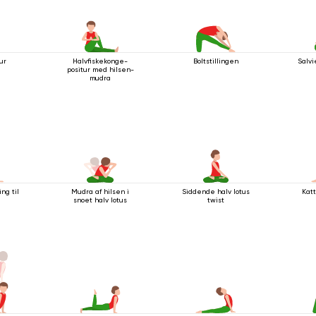
ur
Halvfiskekonge-
Boltstillingen
Salvi
positur med hilsen-
mudra
ng til
Mudra af hilsen i
Siddende halv lotus
Kat
snoet halv lotus
twist