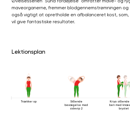
Øvelsesserien "Sund fordøjelse" omfatter mave- og rygli
maveorganerne, fremmer blodgennemstrømningen og for
også vigtigt at opretholde en afbalanceret kost, som
vil give fantastiske resultater.
Lektionsplan
Trækker op
Stående
Kriya stående
bevægelse med
ben med knæe
sidevip 2
brystet