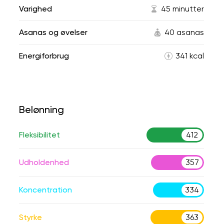
Varighed
45 minutter
Asanas og øvelser
40 asanas
Energiforbrug
341 kcal
Belønning
Fleksibilitet
412
Udholdenhed
357
Koncentration
334
Styrke
363