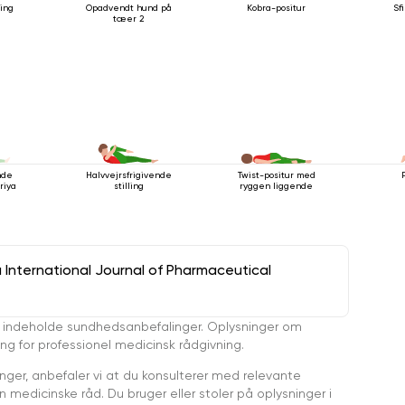
ing
Opadvendt hund på
Kobra-positur
Sf
tæer 2
nde
Halvvejrsfrigivende
Twist-positur med
P
Kriya
stilling
ryggen liggende
a International Journal of Pharmaceutical
 indeholde sundhedsanbefalinger. Oplysninger om
ing for professionel medicinsk rådgivning.
ger, anbefaler vi at du konsulterer med relevante
medicinske råd. Du bruger eller stoler på oplysninger i