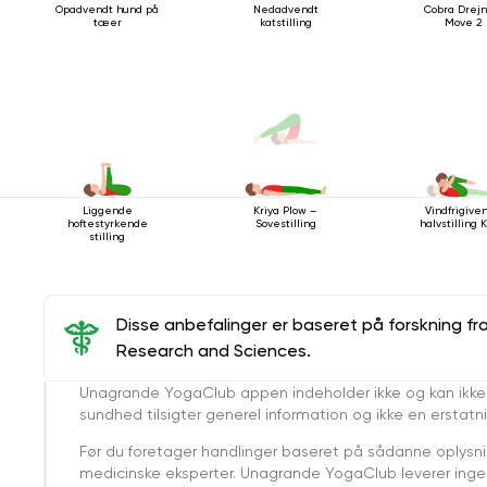
Opadvendt hund på
Nedadvendt
Cobra Drejn
tæer
katstilling
Move 2
Liggende
Vindfrigive
Kriya Plow –
hoftestyrkende
halvstilling 
Sovestilling
stilling
Disse anbefalinger er baseret på forskning fr
Research and Sciences.
Unagrande YogaClub appen indeholder ikke og kan ikke
sundhed tilsigter generel information og ikke en erstatn
Før du foretager handlinger baseret på sådanne oplysnin
medicinske eksperter. Unagrande YogaClub leverer ingen 