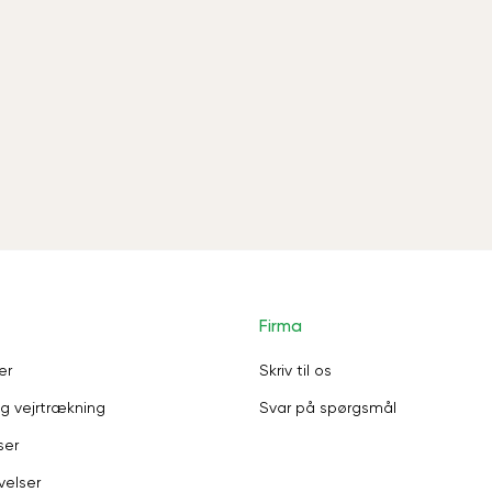
Firma
er
Skriv til os
g vejrtrækning
Svar på spørgsmål
ser
velser