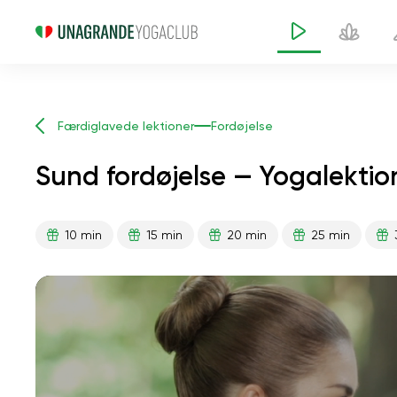
Færdiglavede lektioner
Fordøjelse
Sund fordøjelse — Yogalektio
10 min
15 min
20 min
25 min