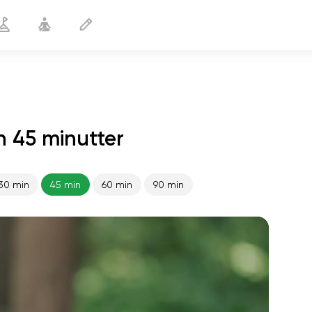
n 45 minutter
30 min
45 min
60 min
90 min
sjælens flugt
01:44
indre fred
01:27