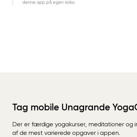
denne app på egen risiko.
Tag mobile Unagrande Yoga
Der er færdige yogakurser, meditationer og int
af de mest varierede opgaver i appen.