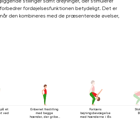
ggende stillinger samt drejninger, der stimulerer
bedrer fordøjelsesfunktionen betydeligt. Det er
, når den kombineres med de præsenterede øvelser,
 på ét
Enbenet frøstilling
Forlæns
Stol
t ved
med begge
bøjningsbevægelse
B
hænder, der griber
med hænderne i lås
fat i foden