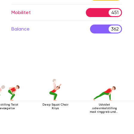
Mobilitet
451
Balance
362
stilling Twist
Deep Squat Chair
Udvidet
evægelse
Kriya
sidevinkelstilling
med ringgreb under
knæet