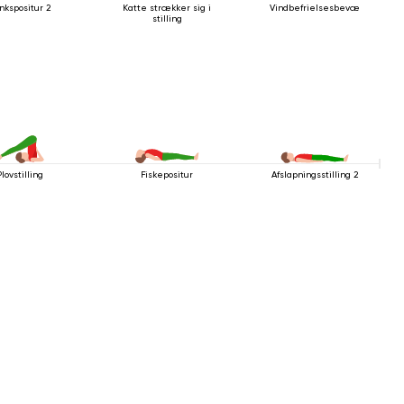
inkspositur 2
Katte strækker sig i
Vindbefrielsesbevægelsen
stilling
lovstilling
Fiskepositur
Afslapningsstilling 2