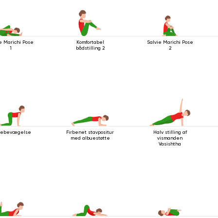
e Marichi Pose
Komfortabel
Salvie Marichi Pose
1
bådstilling 2
2
tebevægelse
Firbenet stavpositur
Halv stilling af
med albuestøtte
vismanden
Vasishtha