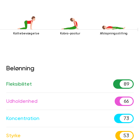
Kattebevægelse
Kobra-positur
Afslapningsstilling
Belønning
Fleksibilitet
89
Udholdenhed
66
Koncentration
73
Styrke
53