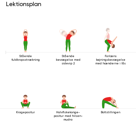
Lektionsplan
Stående
Stående
Forlæns
fuldkropsstrækning
bevægelse med
bøjningsbevægelse
sidevip 2
med hænderne i lås
Kragepositur
Halvfiskekonge-
Boltstillingen
positur med hilsen-
mudra