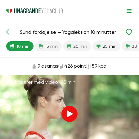
Sund fordøjelse — Yogalektion 10 minutter
Færdiglavede lektioner
Fordøjelse
10 min
15 min
20 min
25 min
30 
9 asanas
426 point
59 kcal
Praktiserer med video ·
10 min