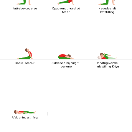
Kattebevægelse
Opadvendt hund på
Nedadvendt
tæer
katstilling
Kobra-positur
Siddende bøjning til
Vindfrigivende
benene
halvstilling Kriya
Afslapningsstilling