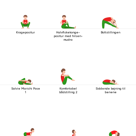
Kragepositur
Halvfiskekonge-
Boltstillingen
positur med hilsen-
mudra
Salvie Marichi Pose
Komfortabel
Siddende bøjning til
1
bådstilling 2
benene