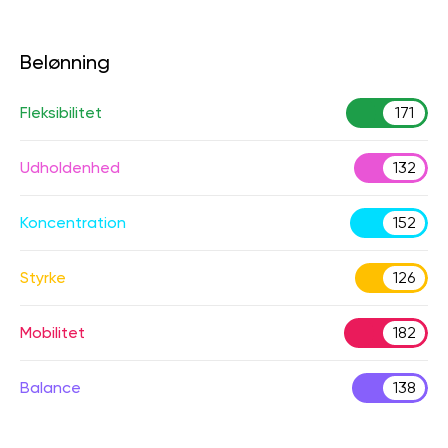
Belønning
Fleksibilitet
171
Udholdenhed
132
Koncentration
152
Styrke
126
Mobilitet
182
Balance
138