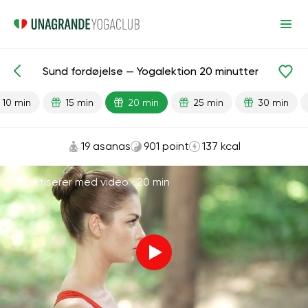
Sund fordøjelse — Yogalektion 20 minutter
Færdiglavede lektioner
Fordøjelse
10 min
15 min
20 min
25 min
30 min
19 asanas
901 point
137 kcal
Praktiserer med video ·
20 min