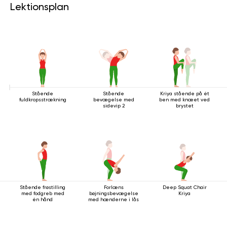
Lektionsplan
Stående
Stående
Kriya stående på ét
fuldkropsstrækning
bevægelse med
ben med knæet ved
sidevip 2
brystet
Stående frøstilling
Forlæns
Deep Squat Chair
med fodgreb med
bøjningsbevægelse
Kriya
én hånd
med hænderne i lås