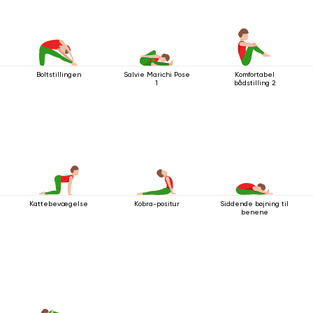
Boltstillingen
Salvie Marichi Pose
Komfortabel
1
bådstilling 2
Kattebevægelse
Kobra-positur
Siddende bøjning til
benene