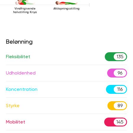
Vindfrigivende
Afslapningsstilling
halvstilling Kriya
Belønning
Fleksibilitet
135
Udholdenhed
96
Koncentration
116
Styrke
89
Mobilitet
145