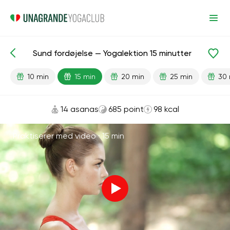
Sund fordøjelse — Yogalektion 15 minutter
Færdiglavede lektioner
Fordøjelse
10 min
15 min
20 min
25 min
30 
14 asanas
685 point
98 kcal
Praktiserer med video ·
15 min