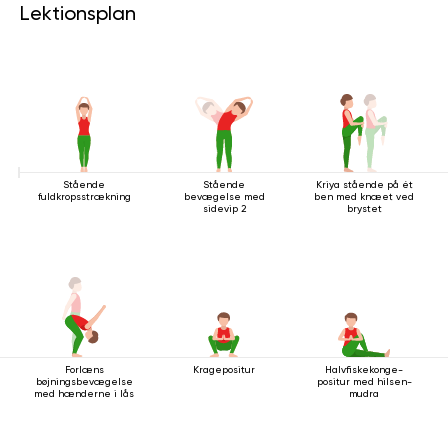
Lektionsplan
Stående
Stående
Kriya stående på ét
fuldkropsstrækning
bevægelse med
ben med knæet ved
sidevip 2
brystet
Forlæns
Kragepositur
Halvfiskekonge-
bøjningsbevægelse
positur med hilsen-
med hænderne i lås
mudra