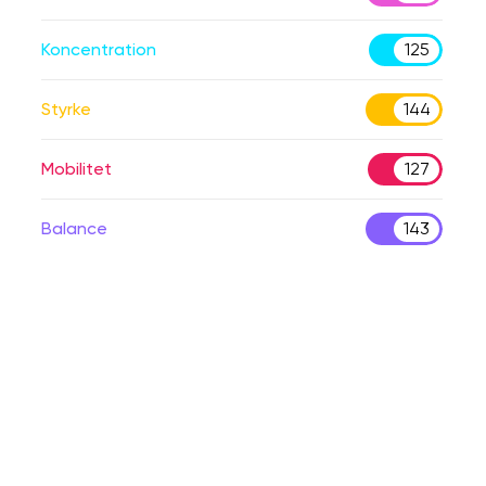
Koncentration
125
Styrke
144
Mobilitet
127
Balance
143