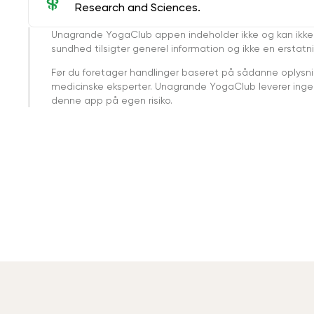
Research and Sciences.
Unagrande YogaClub appen indeholder ikke og kan ikke
sundhed tilsigter generel information og ikke en erstatn
Før du foretager handlinger baseret på sådanne oplysnin
medicinske eksperter. Unagrande YogaClub leverer ingen 
denne app på egen risiko.