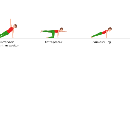
Vismanden
Kattepositur
Plankestilling
shthas positur