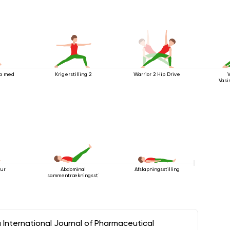
ya med
Krigerstilling 2
Warrior 2 Hip Drive
Vasi
tur
Abdominal
Afslapningsstilling
sammentrækningsstilling
a International Journal of Pharmaceutical