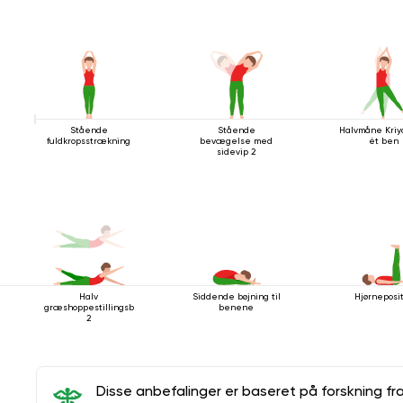
Stående
Stående
Halvmåne Kri
fuldkropsstrækning
bevægelse med
ét ben
sidevip 2
Halv
Siddende bøjning til
Hjørneposi
græshoppestillingsbevægelse
benene
2
Disse anbefalinger er baseret på forskning fr