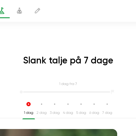
Slank talje på 7 dage
1
dag fra 7
1 dag
2 dag
3 dag
4 dag
5 dag
6 dag
7 dag