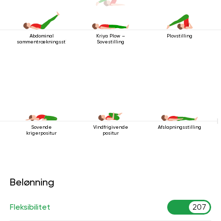
Abdominal
Plovstilling
Kriya Plow –
sammentrækningsstilling
Sovestilling
Sovende
Vindfrigivende
Afslapningsstilling
krigerpositur
positur
Belønning
Fleksibilitet
207