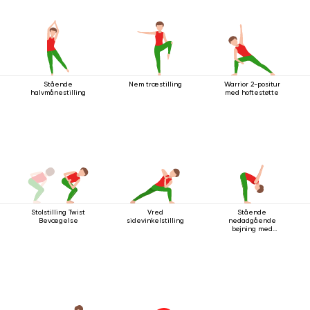
Stående
Nem træstilling
Warrior 2-positur
halvmånestilling
med hoftestøtte
Stolstilling Twist
Vred
Stående
Bevægelse
sidevinkelstilling
nedadgående
bøjning med
håndledsspænde