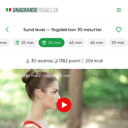
Sund lever — Yogalektion 30 minutter
Færdiglavede lektioner
Lever
Fordøjelse
 min
25 min
30 min
45 min
60 min
90 min
30 asanas
1382 point
206 kcal
Praktiserer med video ·
30 min