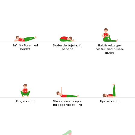
Infinity Pose med
Siddende bøjning til
Halvfiskekonge-
benløft
benene
positur med hilsen-
mudra
Kragepositur
Stræk armene opad
Hjørnepositur
fra liggende stilling