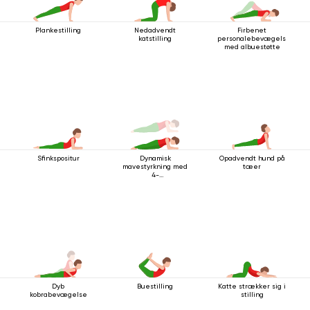
Plankestilling
Nedadvendt
Firbenet
katstilling
personalebevægelse
med albuestøtte
Sfinkspositur
Dynamisk
Opadvendt hund på
mavestyrkning med
tæer
4-
stangsstavsstillingen
med albuestøtte
Dyb
Buestilling
Katte strækker sig i
kobrabevægelse
stilling