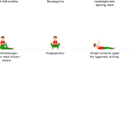
 hoftestøtte
Bevægelse
nedadgående
bøjning med
håndledsspænde
vfiskekonge-
Kragepositur
Stræk armene opad
ur med hilsen-
fra liggende stilling
mudra