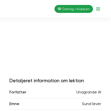
Deltag i klubben
Detaljeret information om lektion
Forfatter
Unagrande AI
Emne
Sund lever