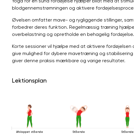
Yoga for en sund fordøjelse hjælper blidt med at stim
blodgennemstrømningen og aktivere fordøjelsesproce
Øvelsen omfatter mave- og rygliggende stillinger, sam
forbedrer deres funktion. Regelmæssig træning hjælpe
overbelastning og opretholde en behagelig fordøjelse.
Korte sessioner vil hjælpe med at aktivere fordøjelsen
give mulighed for dybere mavetræning og stabilisering
giver denne praksis mærkbare og varige resultater.
Lektionsplan
Afslappet stående
Stående
Stående