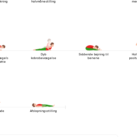
kning
halvmånestilling
med
Dyb
Siddende bøjning til
Hal
ægelse
kobrabevægelse
benene
posit
øtte
nde
Afslapningsstilling