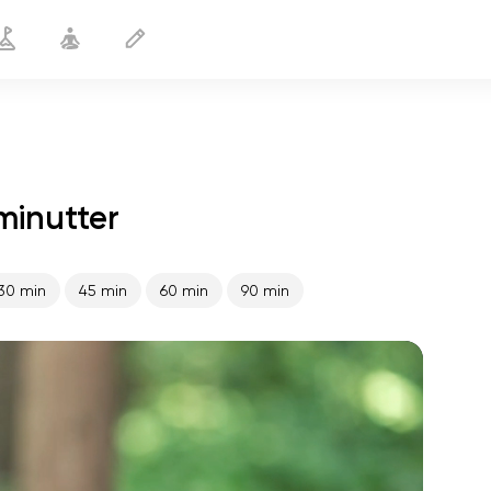
minutter
Sund lever
20 min
30 min
45 min
60 min
90 min
sjælens flugt
01:44
indre fred
01:27