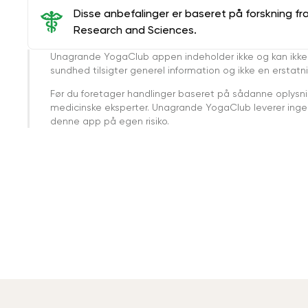
Disse anbefalinger er baseret på forskning fr
Research and Sciences.
Unagrande YogaClub appen indeholder ikke og kan ikke
sundhed tilsigter generel information og ikke en erstatn
Før du foretager handlinger baseret på sådanne oplysnin
medicinske eksperter. Unagrande YogaClub leverer ingen 
denne app på egen risiko.