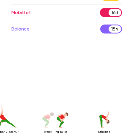
Mobilitet
163
Balance
154
rior 2-positur
Stolstilling Twist
Stående