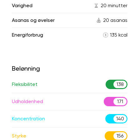
Varighed
20 minutter
Asanas og øvelser
20 asanas
Energiforbrug
135 kcal
Belønning
Fleksibilitet
138
Udholdenhed
171
Koncentration
140
Styrke
156