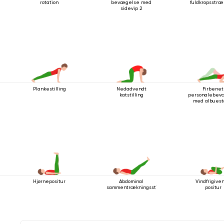
rotation
bevægelse med
fuldkropsstræ
sidevip 2
Plankestilling
Nedadvendt
Firbenet
katstilling
personalebev
med albuest
Hjørnepositur
Abdominal
Vindfrigive
sammentrækningsstilling
positur