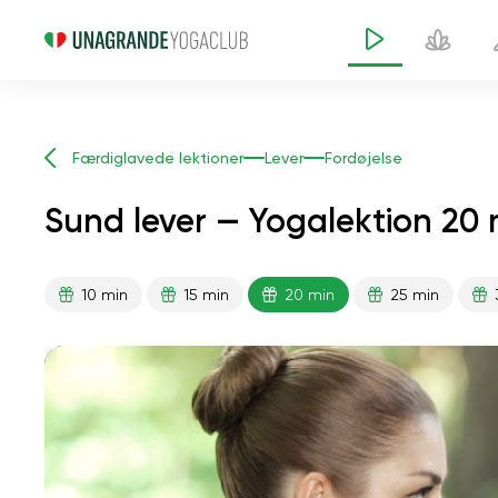
Færdiglavede lektioner
Lever
Fordøjelse
Sund lever — Yogalektion 20 
10 min
15 min
20 min
25 min