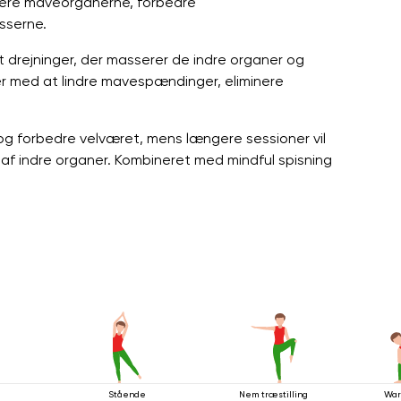
ulere maveorganerne, forbedre
sserne.
t drejninger, der masserer de indre organer og
r med at lindre mavespændinger, eliminere
 og forbedre velværet, mens længere sessioner vil
 af indre organer. Kombineret med mindful spisning
Stående
Nem træstilling
War