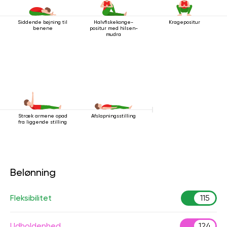
Siddende bøjning til
Halvfiskekonge-
Kragepositur
benene
positur med hilsen-
mudra
Stræk armene opad
Afslapningsstilling
fra liggende stilling
Belønning
Fleksibilitet
115
Udholdenhed
124