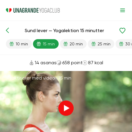
Sund lever — Yogalektion 15 minutter
Færdiglavede lektioner
Lever
Fordøjelse
10 min
15 min
20 min
25 min
30 
14 asanas
658 point
87 kcal
Praktiserer med video ·
15 min