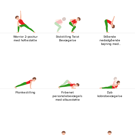
Warrior 2-positur
Stolstilling Twist
Stående
med hoftestøtte
Bevægelse
nedadgående
bøjning med
håndledsspænde
Plankestilling
Firbenet
Dyb
personalebevægelse
kobrabevægelse
med albuestøtte