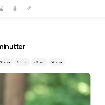
minutter
Sund lever
25 min
30 min
45 min
60 min
90 min
sjælens flugt
01:44
indre fred
01:27