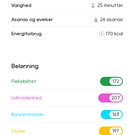
Varighed
25 minutter
Asanas og øvelser
26 asanas
Energiforbrug
170 kcal
Belønning
Fleksibilitet
172
Udholdenhed
207
Koncentration
163
Styrke
197