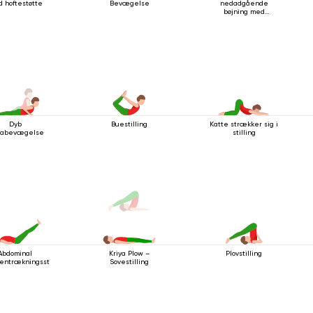
 hoftestøtte
Bevægelse
nedadgående
bøjning med
håndledsspænde
Dyb
Buestilling
Katte strækker sig i
rabevægelse
stilling
Abdominal
Plovstilling
Kriya Plow –
ntrækningsstilling
Sovestilling