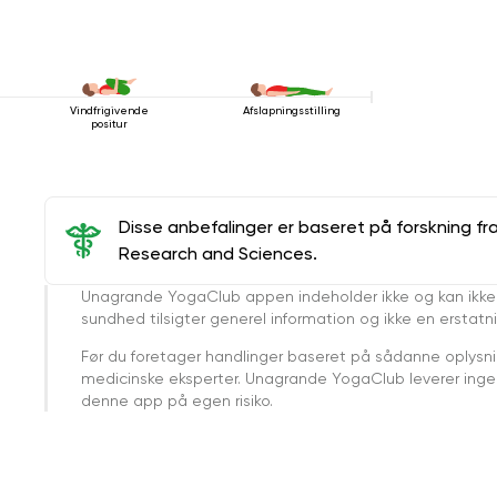
Vindfrigivende
Afslapningsstilling
positur
Disse anbefalinger er baseret på forskning fr
Research and Sciences.
Unagrande YogaClub appen indeholder ikke og kan ikke
sundhed tilsigter generel information og ikke en erstatn
Før du foretager handlinger baseret på sådanne oplysnin
medicinske eksperter. Unagrande YogaClub leverer ingen 
denne app på egen risiko.