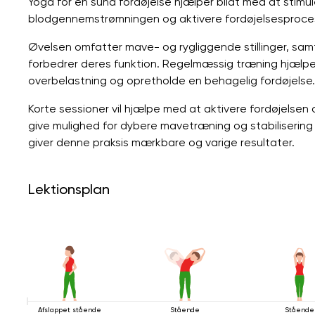
Yoga for en sund fordøjelse hjælper blidt med at stim
blodgennemstrømningen og aktivere fordøjelsesproce
Øvelsen omfatter mave- og rygliggende stillinger, sam
forbedrer deres funktion. Regelmæssig træning hjælpe
overbelastning og opretholde en behagelig fordøjelse.
Korte sessioner vil hjælpe med at aktivere fordøjelsen
give mulighed for dybere mavetræning og stabilisering
giver denne praksis mærkbare og varige resultater.
Lektionsplan
Afslappet stående
Stående
Stående