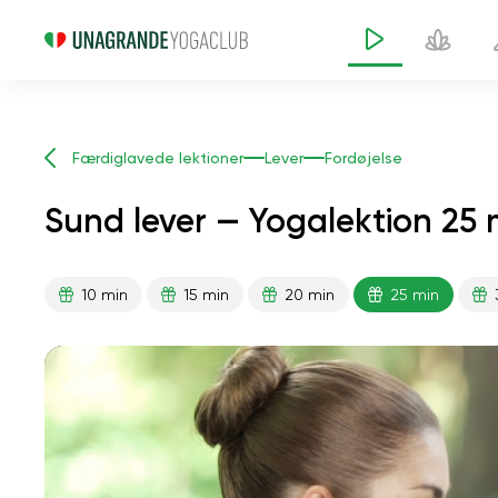
Færdiglavede lektioner
Lever
Fordøjelse
Sund lever — Yogalektion 25 
10 min
15 min
20 min
25 min