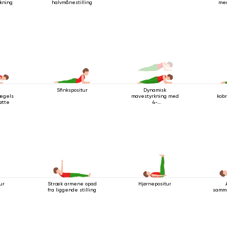
kning
halvmånestilling
med
Sfinkspositur
Dynamisk
ægelse
mavestyrkning med
kob
øtte
4-
stangsstavsstillingen
med albuestøtte
ur
Stræk armene opad
Hjørnepositur
fra liggende stilling
samme