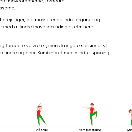
ulere maveorganerne, forbedre
sserne.
t drejninger, der masserer de indre organer og
r med at lindre mavespændinger, eliminere
 og forbedre velværet, mens længere sessioner vil
 af indre organer. Kombineret med mindful spisning
Stående
Nem træstilling
War