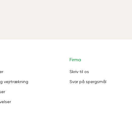
Firma
er
Skriv til os
g vejrtrækning
Svar på spørgsmål
ser
velser