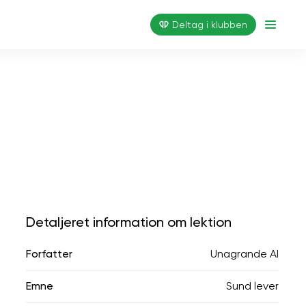
Deltag i klubben
Detaljeret information om lektion
Forfatter
Unagrande AI
Emne
Sund lever