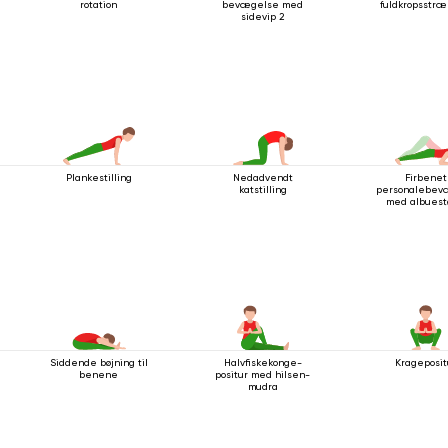
rotation
bevægelse med
fuldkropsstræ
sidevip 2
Plankestilling
Nedadvendt
Firbenet
katstilling
personalebev
med albuest
Siddende bøjning til
Halvfiskekonge-
Krageposit
benene
positur med hilsen-
mudra