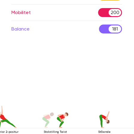
Mobilitet
200
Balance
181
rior 2-positur
Stolstilling Twist
Stående