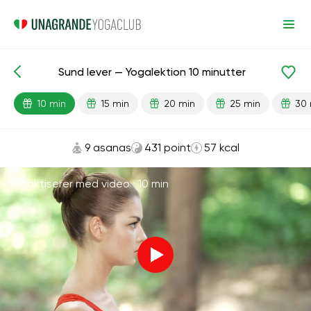
Sund lever — Yogalektion 10 minutter
Færdiglavede lektioner
Lever
Fordøjelse
10 min
15 min
20 min
25 min
30 
9 asanas
431 point
57 kcal
Praktiserer med video ·
10 min