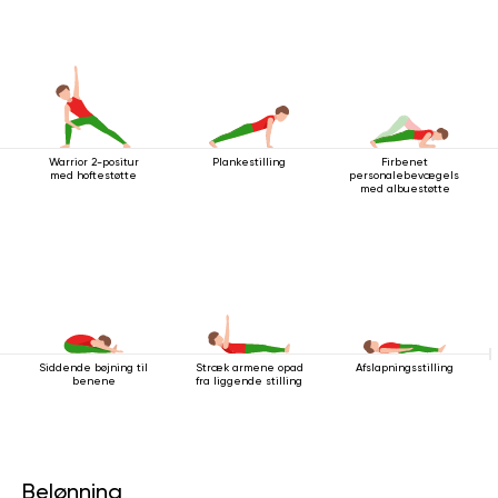
Warrior 2-positur
Plankestilling
Firbenet
med hoftestøtte
personalebevægelse
med albuestøtte
Siddende bøjning til
Stræk armene opad
Afslapningsstilling
benene
fra liggende stilling
Belønning