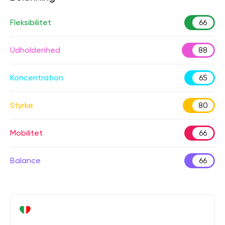
Fleksibilitet
66
Udholdenhed
88
Koncentration
65
Styrke
80
Mobilitet
66
Balance
66