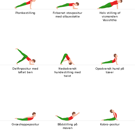
Plankestilling
Firbenet stavpositur
Halv stilling af
med albuestøtte
vismanden
Vasishtha
Delfinpositur med
Nedadvendt
Opadvendt hund på
løftet ben
hundestilling med
tæer
twist
Græshoppepositur
Bådstilling på
Kobra-positur
maven