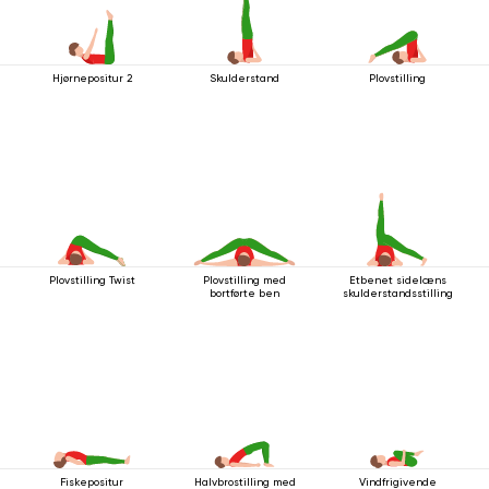
Hjørnepositur 2
Skulderstand
Plovstilling
Plovstilling Twist
Plovstilling med
Etbenet sidelæns
bortførte ben
skulderstandsstilling
Fiskepositur
Halvbrostilling med
Vindfrigivende