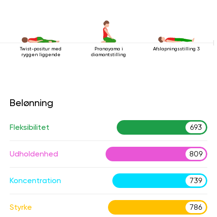
Twist-positur med
Pranayama i
Afslapningsstilling 3
ryggen liggende
diamantstilling
Belønning
Fleksibilitet
693
Udholdenhed
809
Koncentration
739
Styrke
786