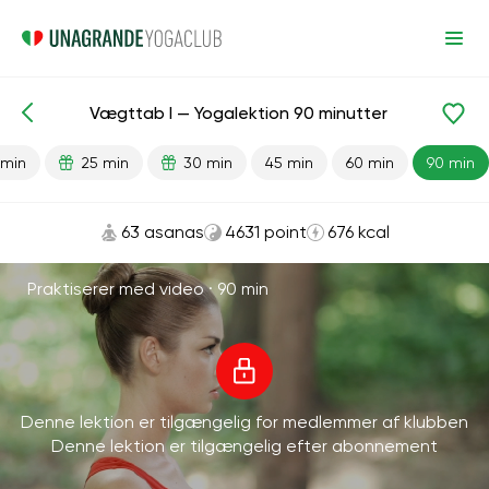
Vægttab I — Yogalektion 90 minutter
Færdiglavede lektioner
Vægttab
 min
25 min
30 min
45 min
60 min
90 min
63 asanas
4631 point
676 kcal
Praktiserer med video ·
90 min
Denne lektion er tilgængelig for medlemmer af klubben
Denne lektion er tilgængelig efter abonnement