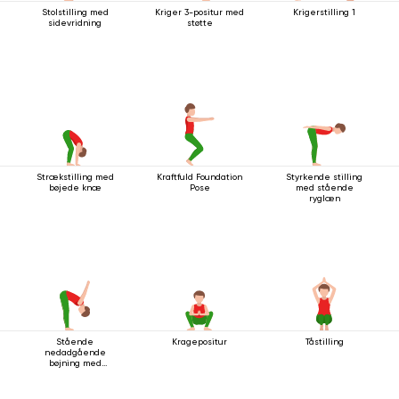
Stolstilling med
Kriger 3-positur med
Krigerstilling 1
sidevridning
støtte
Strækstilling med
Kraftfuld Foundation
Styrkende stilling
bøjede knæ
Pose
med stående
ryglæn
Stående
Kragepositur
Tåstilling
nedadgående
bøjning med
håndledsspænde