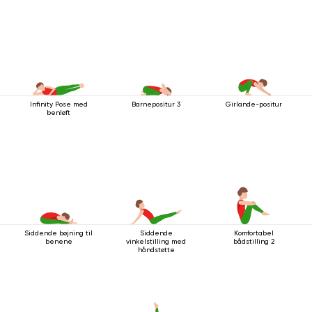
Infinity Pose med
Barnepositur 3
Girlande-positur
benløft
Siddende bøjning til
Siddende
Komfortabel
benene
vinkelstilling med
bådstilling 2
håndstøtte