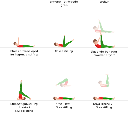
armene i et foldede
positur
greb
Stræk armene opad
Saksestilling
Liggende ben over
fra liggende stilling
hovedet Kriya 2
Etbenet gulvstilling
Kriya Plow –
Kriya Hjørne 2 –
direkte i
Sovestilling
Sovestilling
skulderstand