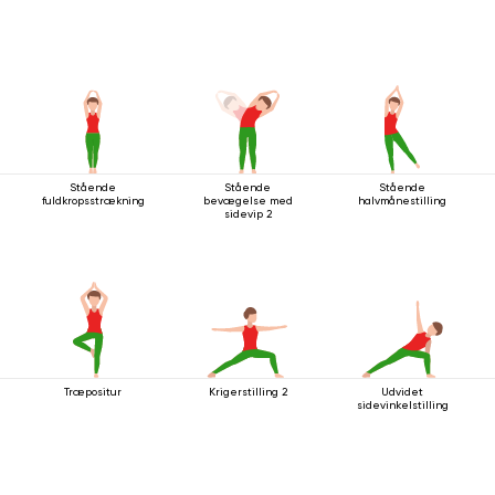
Stående
Stående
Stående
fuldkropsstrækning
bevægelse med
halvmånestilling
sidevip 2
Træpositur
Krigerstilling 2
Udvidet
sidevinkelstilling