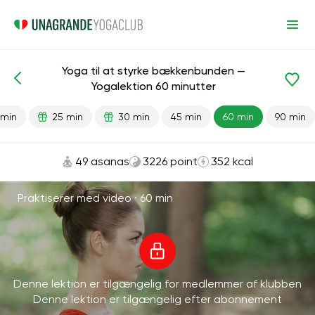
Yoga til at styrke bækkenbunden —
Færdiglavede lektioner
Bækken
Yogalektion 60 minutter
 min
25 min
30 min
45 min
60 min
90 min
49 asanas
3226 point
352 kcal
Praktiserer med video ·
60 min
Denne lektion er tilgængelig for medlemmer af klubben
Denne lektion er tilgængelig efter abonnement