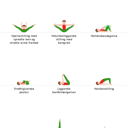
Hjørnestilling med
Vidvinkelliggende
Halvbrobevægelse
spredte ben og
stilling med
strakte arme fremad
bengreb
Vindfrigivende
Liggende
Halvbrostilling
positur
benforlængelser