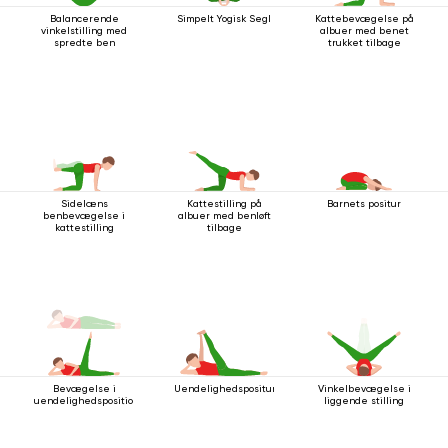
Balancerende
Simpelt Yogisk Segl
Kattebevægelse på
vinkelstilling med
albuer med benet
spredte ben
trukket tilbage
Sidelæns
Kattestilling på
Barnets positur
benbevægelse i
albuer med benløft
kattestilling
tilbage
Bevægelse i
Uendelighedspositur
Vinkelbevægelse i
uendelighedsposition
liggende stilling