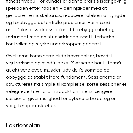
fitnessniveau. For kvinder er denne praksis især gavnlig
i perioden efter fødslen – den hjælper med at
genoprette muskeltonus, reducere følelsen af ​​tyngde
og forebygge potentielle problemer. For mænd
anbefales disse klasser for at forebygge ubehag
forbundet med en stillesiddende livsstil, forbedre
kontrollen og styrke underkroppen generelt.
Øvelserne kombinerer blide bevægelser, bevidst
vejrtrækning og mindfulness. Øvelserne har til formål
at aktivere dybe muskler, udvikle følsomhed og
opbygge et stabilt indre fundament. Sessionerne er
struktureret fra simple til komplekse: korte sessioner er
velegnede til en blid introduktion, mens længere
sessioner giver mulighed for dybere arbejde og en
varig terapeutisk effekt.
Lektionsplan