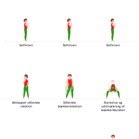
Solhilsen
Solhilsen
Solhilsen
Afslappet stående
Stående
Styrkelse og
rotation
bækkenrotation
udstrækning af
bækkenbunden