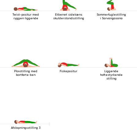
Twist-positur med
Etbenet sidelæns
Sommerfuglestilling
ryggen liggende
skulderstandsstilling
i Sarvangasana
Plovstilling med
Fiskepositur
Liggende
bortførte ben
hoftestyrkende
stilling
Afslapningsstilling 3