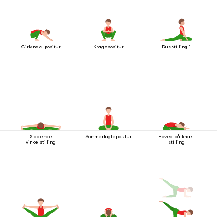
Girlande-positur
Kragepositur
Duestilling 1
Siddende
Sommerfuglepositur
Hoved på knæ-
vinkelstilling
stilling