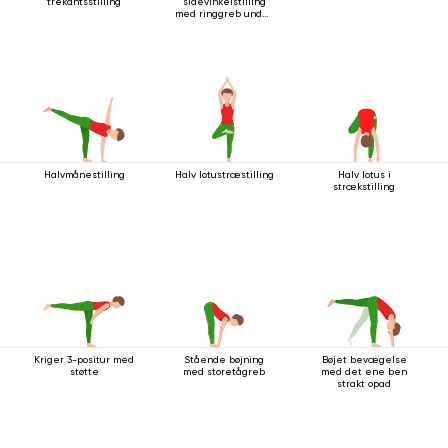
trekantsstilling
sidevinkelstilling
med ringgreb under
knæet
Halvmånestilling
Halv lotustræstilling
Halv lotus i
strækstilling
Kriger 3-positur med
Stående bøjning
Bøjet bevægelse
støtte
med storetågreb
med det ene ben
strakt opad