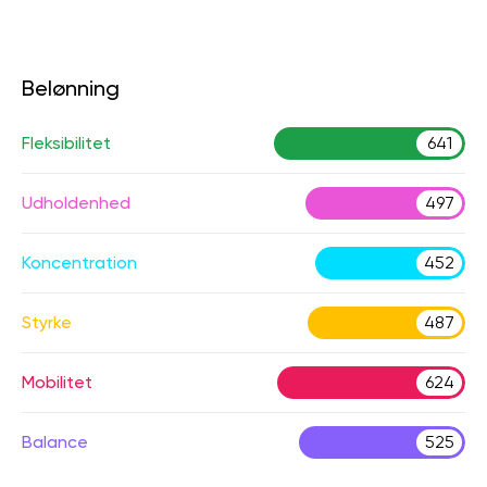
Belønning
Fleksibilitet
641
Udholdenhed
497
Koncentration
452
Styrke
487
Mobilitet
624
Balance
525