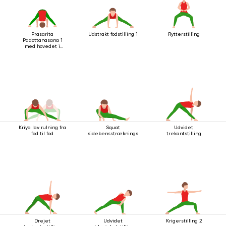
Prasarita
Udstrakt fodstilling 1
Rytterstilling
Padottanasana 1
med hovedet i
gulvet
Kriya lav rulning fra
Squat
Udvidet
fod til fod
sidebensstrækningsstilling
trekantstilling
Drejet
Udvidet
Krigerstilling 2