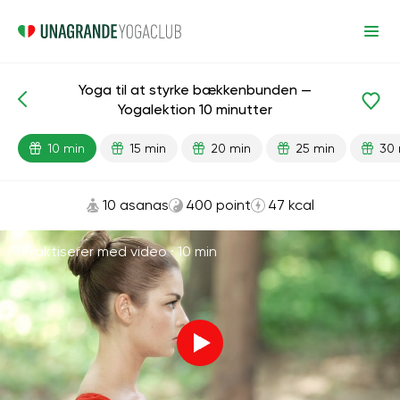
Yoga til at styrke bækkenbunden —
Færdiglavede lektioner
Bækken
Yogalektion 10 minutter
10 min
15 min
20 min
25 min
30 
10 asanas
400 point
47 kcal
Praktiserer med video ·
10 min