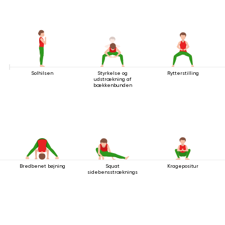
Solhilsen
Styrkelse og
Rytterstilling
udstrækning af
bækkenbunden
Bredbenet bøjning
Squat
Kragepositur
sidebensstrækningsstilling