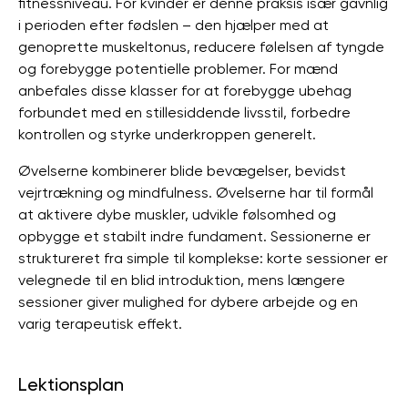
fitnessniveau. For kvinder er denne praksis især gavnlig
i perioden efter fødslen – den hjælper med at
genoprette muskeltonus, reducere følelsen af ​​tyngde
og forebygge potentielle problemer. For mænd
anbefales disse klasser for at forebygge ubehag
forbundet med en stillesiddende livsstil, forbedre
kontrollen og styrke underkroppen generelt.
Øvelserne kombinerer blide bevægelser, bevidst
vejrtrækning og mindfulness. Øvelserne har til formål
at aktivere dybe muskler, udvikle følsomhed og
opbygge et stabilt indre fundament. Sessionerne er
struktureret fra simple til komplekse: korte sessioner er
velegnede til en blid introduktion, mens længere
sessioner giver mulighed for dybere arbejde og en
varig terapeutisk effekt.
Lektionsplan