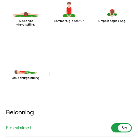
Siddende
Sommerfuglepositur
Simpelt Yogisk Segl
vinkelstilling
Afslapningsstilling
Belønning
Fleksibilitet
95