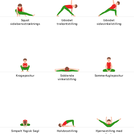
Squat
Udvidet
Udvidet
sidebensstrækningsstilling
trekantstilling
sidevinkelstilling
Kragepositur
Siddende
Sommerfuglepositur
vinkelstilling
Simpelt Yogisk Segl
Halvbrostilling
Hjørnestilling med