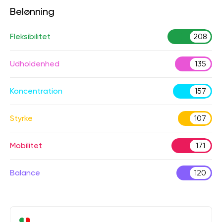
Belønning
Fleksibilitet
208
Udholdenhed
135
Koncentration
157
Styrke
107
Mobilitet
171
Balance
120