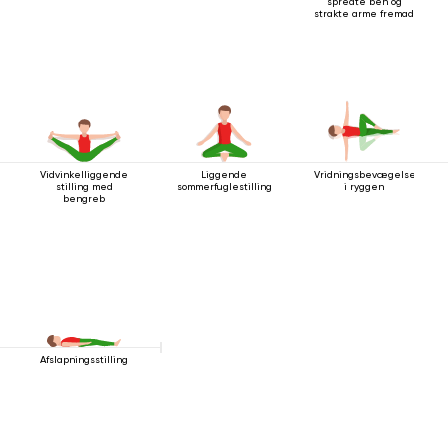
spredte ben og
strakte arme fremad
Vidvinkelliggende
Liggende
Vridningsbevægelse
stilling med
sommerfuglestilling
i ryggen
bengreb
Afslapningsstilling