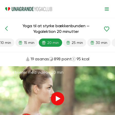
Yoga til at styrke bækkenbunden —
Færdiglavede lektioner
Bækken
Yogalektion 20 minutter
10 min
15 min
20 min
25 min
30 min
19 asanas
898 point
95 kcal
Praktiserer med video ·
20 min