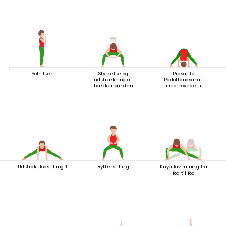
Solhilsen
Styrkelse og
Prasarita
udstrækning af
Padottanasana 1
bækkenbunden
med hovedet i
gulvet
Udstrakt fodstilling 1
Rytterstilling
Kriya lav rulning fra
fod til fod