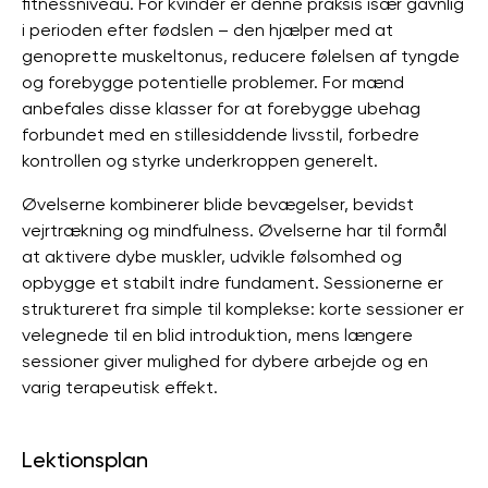
fitnessniveau. For kvinder er denne praksis især gavnlig
i perioden efter fødslen – den hjælper med at
genoprette muskeltonus, reducere følelsen af ​​tyngde
og forebygge potentielle problemer. For mænd
anbefales disse klasser for at forebygge ubehag
forbundet med en stillesiddende livsstil, forbedre
kontrollen og styrke underkroppen generelt.
Øvelserne kombinerer blide bevægelser, bevidst
vejrtrækning og mindfulness. Øvelserne har til formål
at aktivere dybe muskler, udvikle følsomhed og
opbygge et stabilt indre fundament. Sessionerne er
struktureret fra simple til komplekse: korte sessioner er
velegnede til en blid introduktion, mens længere
sessioner giver mulighed for dybere arbejde og en
varig terapeutisk effekt.
Lektionsplan