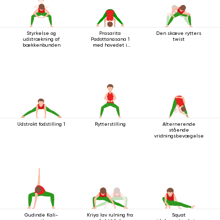
Styrkelse og
Prasarita
Den skæve rytters
udstrækning af
Padottanasana 1
twist
bækkenbunden
med hovedet i
gulvet
Udstrakt fodstilling 1
Rytterstilling
Alternerende
stående
vridningsbevægelse
Gudinde Kali-
Kriya lav rulning fra
Squat