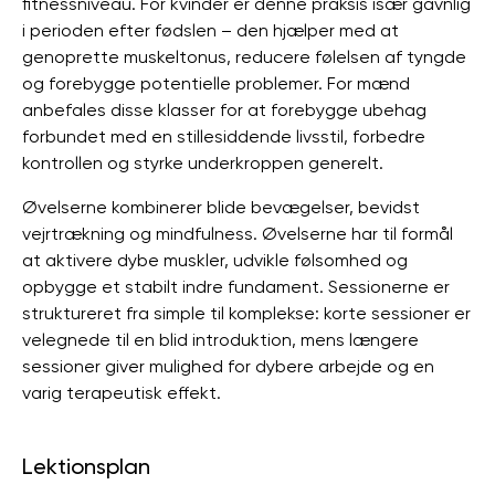
fitnessniveau. For kvinder er denne praksis især gavnlig
i perioden efter fødslen – den hjælper med at
genoprette muskeltonus, reducere følelsen af ​​tyngde
og forebygge potentielle problemer. For mænd
anbefales disse klasser for at forebygge ubehag
forbundet med en stillesiddende livsstil, forbedre
kontrollen og styrke underkroppen generelt.
Øvelserne kombinerer blide bevægelser, bevidst
vejrtrækning og mindfulness. Øvelserne har til formål
at aktivere dybe muskler, udvikle følsomhed og
opbygge et stabilt indre fundament. Sessionerne er
struktureret fra simple til komplekse: korte sessioner er
velegnede til en blid introduktion, mens længere
sessioner giver mulighed for dybere arbejde og en
varig terapeutisk effekt.
Lektionsplan