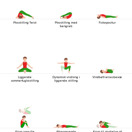
Plovstilling Twist
Plovstilling med
Fiskepositur
bengreb
Liggende
Dynamisk vridning i
Vindbefrielsesbevægelsen
sommerfuglestilling
liggende stilling
Kriya rygrulle
Alternerende
Kriya til styrkelse af