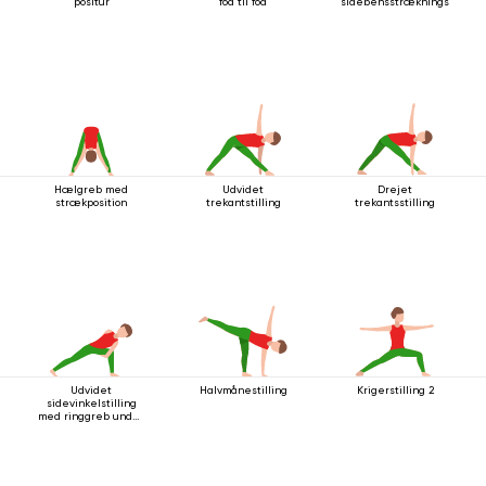
positur
fod til fod
sidebensstrækningsstilling
Hælgreb med
Udvidet
Drejet
strækposition
trekantstilling
trekantsstilling
Udvidet
Halvmånestilling
Krigerstilling 2
sidevinkelstilling
med ringgreb under
knæet