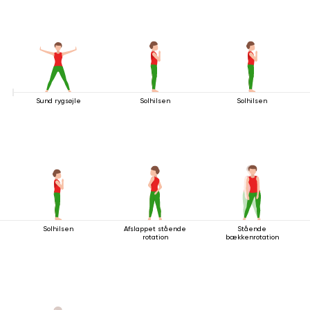
Sund rygsøjle
Solhilsen
Solhilsen
Solhilsen
Afslappet stående
Stående
rotation
bækkenrotation