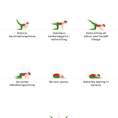
Kattens
Sidelæns
Kattestilling på
benstrækningsbevægelse
benbevægelse i
albuer med benløft
kattestilling
tilbage
Horisontal
Barnets positur
Siddende bøjning til
hofteåbningsstilling
benene