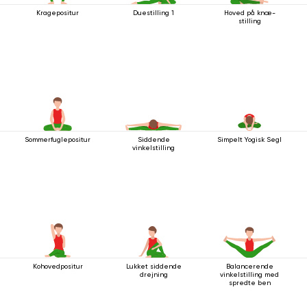
Kragepositur
Duestilling 1
Hoved på knæ-
stilling
Sommerfuglepositur
Siddende
Simpelt Yogisk Segl
vinkelstilling
Kohovedpositur
Lukket siddende
Balancerende
drejning
vinkelstilling med
spredte ben