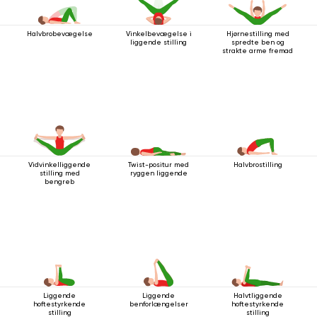
Halvbrobevægelse
Vinkelbevægelse i
Hjørnestilling med
liggende stilling
spredte ben og
strakte arme fremad
Vidvinkelliggende
Twist-positur med
Halvbrostilling
stilling med
ryggen liggende
bengreb
Liggende
Liggende
Halvtliggende
hoftestyrkende
benforlængelser
hoftestyrkende
stilling
stilling