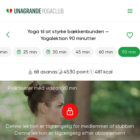
Yoga til at styrke bækkenbunden —
Færdiglavede lektioner
Bækken
Yogalektion 90 minutter
 min
25 min
30 min
45 min
60 min
90 min
68 asanas
4530 point
481 kcal
Praktiserer med video ·
90 min
Denne lektion er tilgængelig for medlemmer af klubben
Denne lektion er tilgængelig efter abonnement