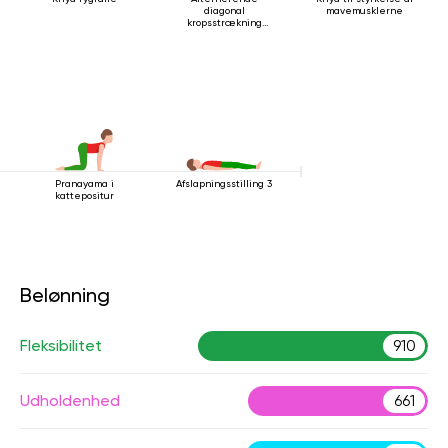
diagonal
mavemusklerne
kropsstrækning
mens man ligger
ned
Pranayama i
Afslapningsstilling 3
kattepositur
Belønning
Fleksibilitet
910
Udholdenhed
661