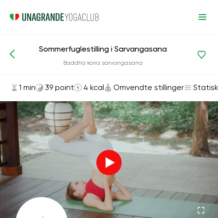
Sommerfuglestilling i Sarvangasana
Asanas og øvelser
Omvendte stillinger
Baddha kona sarvangasana
1 min
39 point
4 kcal
Omvendte stillinger
Statis