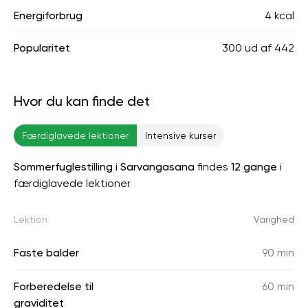
Energiforbrug
4 kcal
Popularitet
300
ud af
442
Hvor du kan finde det
Færdiglavede lektioner
Intensive kurser
Sommerfuglestilling i Sarvangasana
findes
12 gange
i
færdiglavede lektioner
Lektion
Varighed
Faste balder
90 min
Forberedelse til
60 min
graviditet