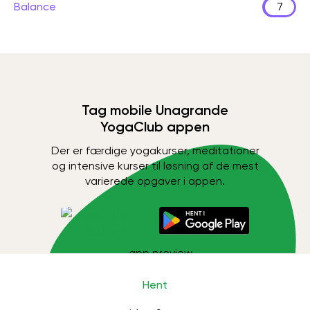
Balance
7
Tag mobile Unagrande
YogaClub appen
Der er færdige yogakurser, meditationer
og intensive kurser til løsning af de mest
varierede opgaver i appen.
Hent