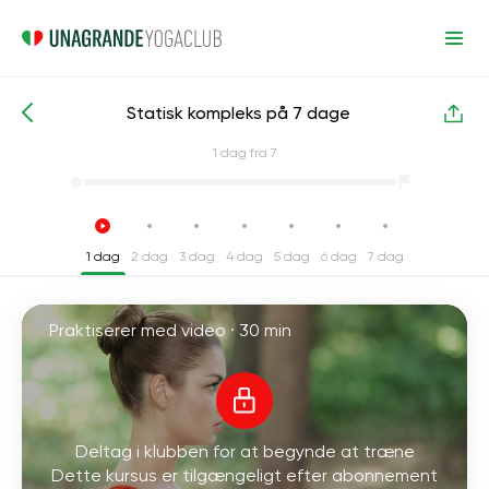
Statisk kompleks på 7 dage
Intensive yogakurser
Energi
1
dag fra 7
1 dag
2 dag
3 dag
4 dag
5 dag
6 dag
7 dag
Praktiserer med video ·
30 min
Deltag i klubben for at begynde at træne
Dette kursus er tilgængeligt efter abonnement