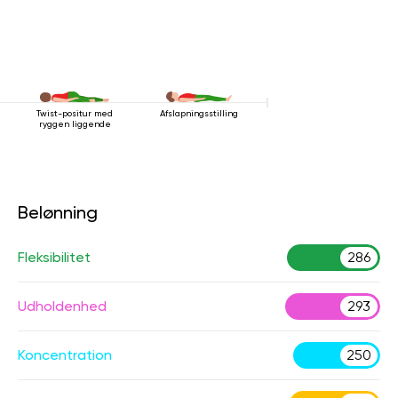
Twist-positur med
Afslapningsstilling
ryggen liggende
Belønning
Fleksibilitet
286
Udholdenhed
293
Koncentration
250