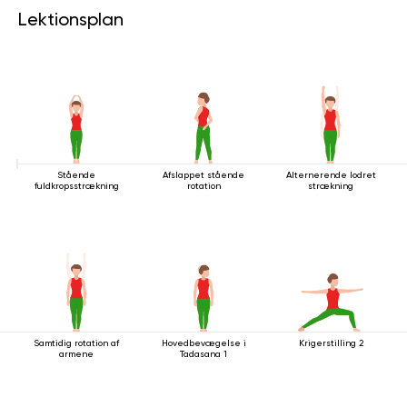
Lektionsplan
Stående
Afslappet stående
Alternerende lodret
fuldkropsstrækning
rotation
strækning
Samtidig rotation af
Hovedbevægelse i
Krigerstilling 2
armene
Tadasana 1