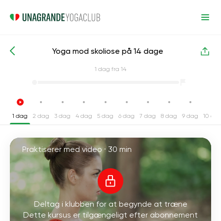
Yoga mod skoliose på 14 dage
Intensive yogakurser
Tilbage
1
dag fra 14
1 dag
2 dag
3 dag
4 dag
5 dag
6 dag
7 dag
8 dag
9 dag
10 da
Praktiserer med video ·
30 min
Deltag i klubben for at begynde at træne
Dette kursus er tilgængeligt efter abonnement