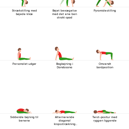
Strækstilling med
Bøjet bevægelse
Pyramidestilling
bøjede knæ
med det ene ben
strakt opad
Personalet udgør
Bagbøjning i
Omvendt
Dandasana
bordposition
Siddende bøjning til
Alternerende
Twist-positur med
benene
diagonal
ryggen liggende
kropsstrækning
mens man ligger