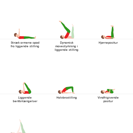
ned
Stræk armene opad
Dynamisk
Hjørnepositur
fra liggende stilling
mavestyrkning i
liggende stilling
Liggende
Halvbrostilling
Vindfrigivende
benforlængelser
positur