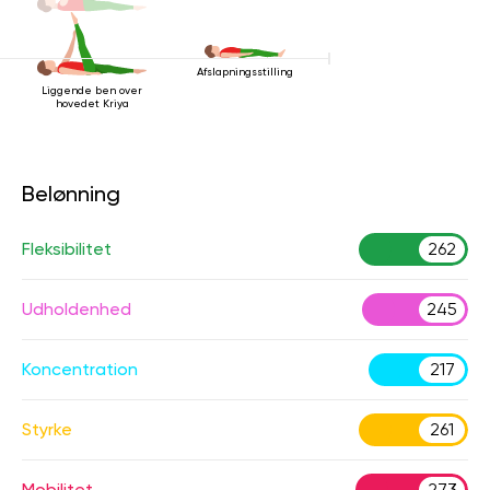
Afslapningsstilling
Liggende ben over
hovedet Kriya
Belønning
Fleksibilitet
262
Udholdenhed
245
Koncentration
217
Styrke
261
Mobilitet
273