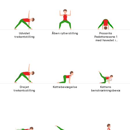
Udvidet
Åben rytterstilling
Prasarita
trekantstilling
Padottanasana 1
med hovedet i
gulvet
Drejet
Kattebevægelse
Kattens
trekantsstilling
benstrækningsbevægelse