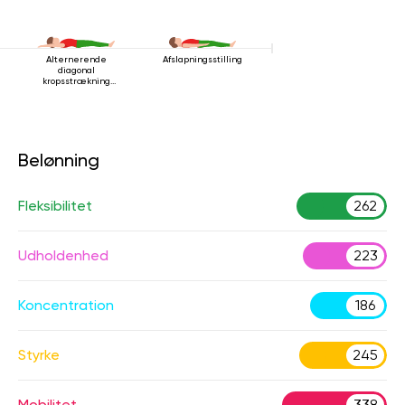
Alternerende
Afslapningsstilling
diagonal
kropsstrækning
mens man ligger
ned
Belønning
Fleksibilitet
262
Udholdenhed
223
Koncentration
186
Styrke
245
Mobilitet
338