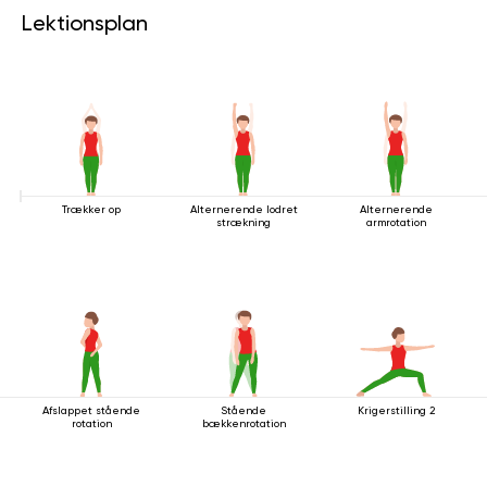
Lektionsplan
Trækker op
Alternerende lodret
Alternerende
strækning
armrotation
Afslappet stående
Stående
Krigerstilling 2
rotation
bækkenrotation