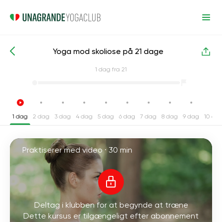
Yoga mod skoliose på 21 dage
Intensive yogakurser
Tilbage
1
dag fra 21
1 dag
2 dag
3 dag
4 dag
5 dag
6 dag
7 dag
8 dag
9 dag
10 da
Praktiserer med video ·
30 min
Deltag i klubben for at begynde at træne
Dette kursus er tilgængeligt efter abonnement