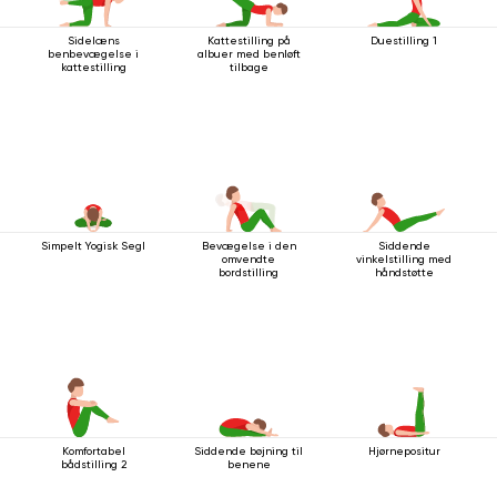
Sidelæns
Kattestilling på
Duestilling 1
benbevægelse i
albuer med benløft
kattestilling
tilbage
Simpelt Yogisk Segl
Bevægelse i den
Siddende
omvendte
vinkelstilling med
bordstilling
håndstøtte
Komfortabel
Siddende bøjning til
Hjørnepositur
bådstilling 2
benene