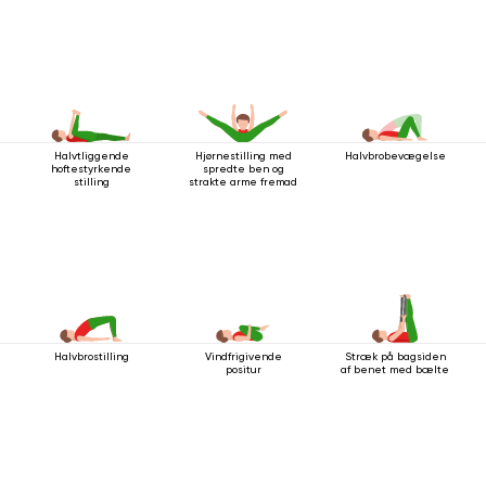
Halvtliggende
Hjørnestilling med
Halvbrobevægelse
hoftestyrkende
spredte ben og
stilling
strakte arme fremad
Halvbrostilling
Vindfrigivende
Stræk på bagsiden
positur
af ​​benet med bælte