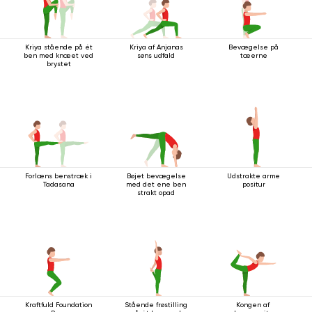
Kriya stående på ét
Kriya af Anjanas
Bevægelse på
ben med knæet ved
søns udfald
tæerne
brystet
Forlæns benstræk i
Bøjet bevægelse
Udstrakte arme
Tadasana
med det ene ben
positur
strakt opad
Kraftfuld Foundation
Stående frøstilling
Kongen af ​​