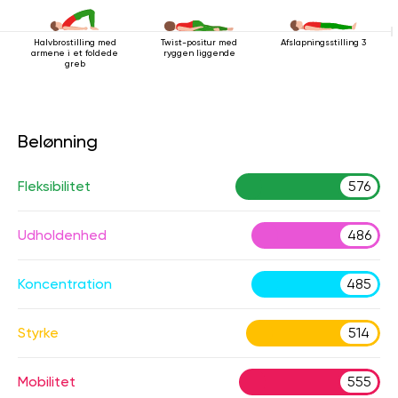
Halvbrostilling med
Twist-positur med
Afslapningsstilling 3
armene i et foldede
ryggen liggende
greb
Belønning
Fleksibilitet
576
Udholdenhed
486
Koncentration
485
Styrke
514
Mobilitet
555