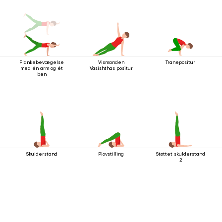
Plankebevægelse
Vismanden
Tranepositur
med én arm og ét
Vasishthas positur
ben
Skulderstand
Plovstilling
Støttet skulderstand
2