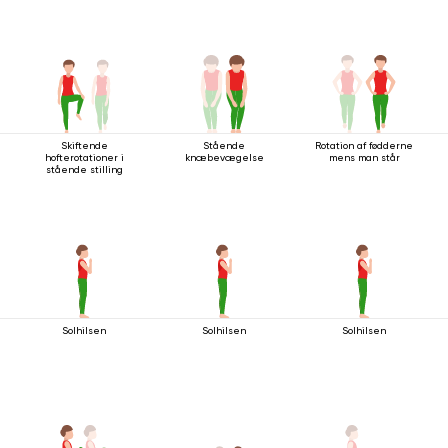
Skiftende
Stående
Rotation af fødderne
hofterotationer i
knæbevægelse
mens man står
stående stilling
Solhilsen
Solhilsen
Solhilsen