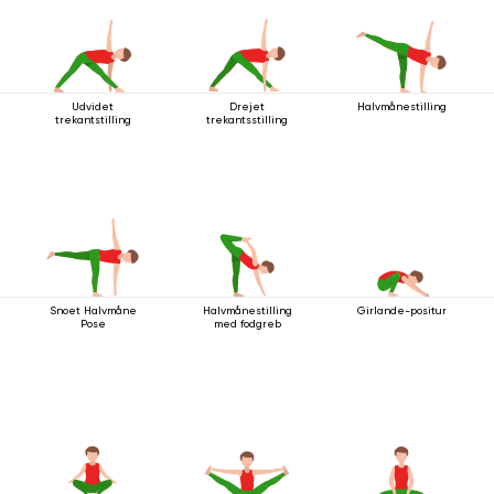
Udvidet
Drejet
Halvmånestilling
trekantstilling
trekantsstilling
Snoet Halvmåne
Halvmånestilling
Girlande-positur
Pose
med fodgreb