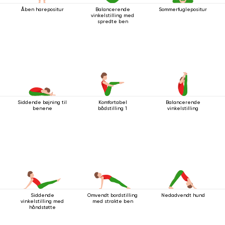
Åben harepositur
Balancerende
Sommerfuglepositur
vinkelstilling med
spredte ben
Siddende bøjning til
Komfortabel
Balancerende
benene
bådstilling 1
vinkelstilling
Siddende
Omvendt bordstilling
Nedadvendt hund
vinkelstilling med
med strakte ben
håndstøtte