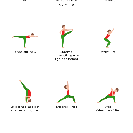
Pose
på ét ben med
dansepositur
rygbøjning
Krigerstilling 3
Stående
Stolstilling
strækstilling med
lige ben fremad
Bøj dig ned med det
Krigerstilling 1
Vred
ene ben strakt opad
sidevinkelstilling