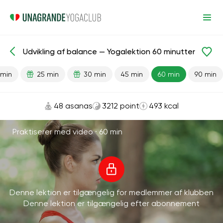
Udvikling af balance — Yogalektion 60 minutter
Færdiglavede lektioner
Balance
 min
25 min
30 min
45 min
60 min
90 min
48 asanas
3212 point
493 kcal
Praktiserer med video ·
60 min
Denne lektion er tilgængelig for medlemmer af klubben
Denne lektion er tilgængelig efter abonnement