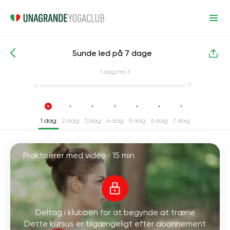
Sunde led på 7 dage
Intensive yogakurser
Led
1
dag fra 7
1 dag
2 dag
3 dag
4 dag
5 dag
6 dag
7 dag
Praktiserer med video ·
15 min
Deltag i klubben for at begynde at træne
Dette kursus er tilgængeligt efter abonnement