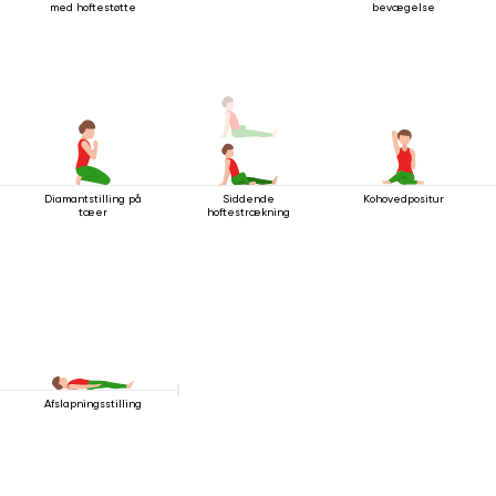
med hoftestøtte
bevægelse
Diamantstilling på
Siddende
Kohovedpositur
tæer
hoftestrækning
Afslapningsstilling