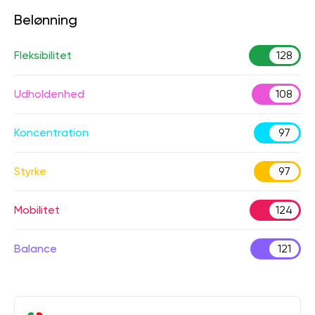
Belønning
Fleksibilitet
128
Udholdenhed
108
Koncentration
97
Styrke
97
Mobilitet
124
Balance
121