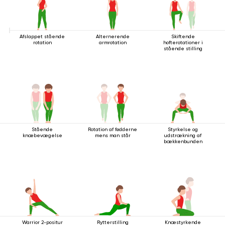
Afslappet stående
Alternerende
Skiftende
rotation
armrotation
hofterotationer i
stående stilling
Stående
Rotation af fødderne
Styrkelse og
knæbevægelse
mens man står
udstrækning af
bækkenbunden
Warrior 2-positur
Rytterstilling
Knæstyrkende