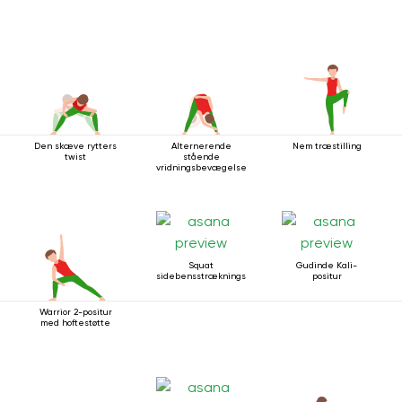
Den skæve rytters
Alternerende
Nem træstilling
twist
stående
vridningsbevægelse
Squat
Gudinde Kali-
sidebensstrækningsstilling
positur
Warrior 2-positur
med hoftestøtte