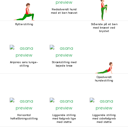
Nedadvendt hund
med et ben hævet
Rytterstilling
Stående på ét ben
med knæet ved
brystet
Anjanas søns lunge-
Strækstilling med
stilling
bøjede knæ
Opadvendt
hundestilling
Horisontal
Liggende stilling
Liggende stilling
hofteåbningsstilling
med fodgreb lige
med sidefodgreb
med støtte
med støtte