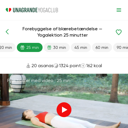
Forebyggelse af blærebetændelse —
Færdiglavede lektioner
Blærebetændelse
Yogalektion 25 minutter
20 min
25 min
30 min
45 min
60 min
90 mi
20 asanas
1324 point
162 kcal
Praktiserer med video ·
25 min