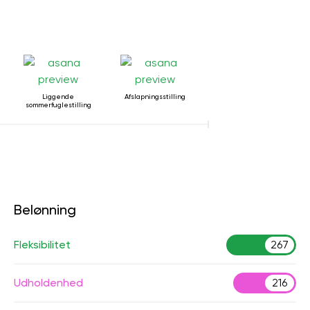
Liggende
Afslapningsstilling
sommerfuglestilling
Belønning
Fleksibilitet
267
Udholdenhed
216