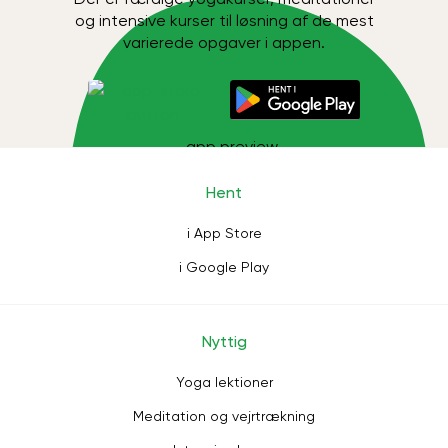
og intensive kurser til løsning af de mest
varierede opgaver i appen.
Hent
i App Store
i Google Play
Nyttig
Yoga lektioner
Meditation og vejrtrækning