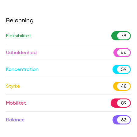
Belønning
Fleksibilitet
78
Udholdenhed
44
Koncentration
59
Styrke
48
Mobilitet
89
Balance
62