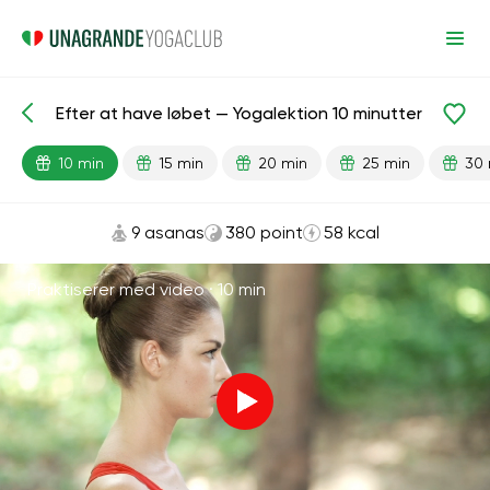
Efter at have løbet — Yogalektion 10 minutter
Færdiglavede lektioner
Sport
Løb
10 min
15 min
20 min
25 min
30 
9 asanas
380 point
58 kcal
Praktiserer med video ·
10 min