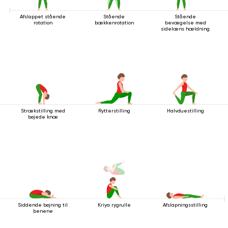
Afslappet stående
Stående
Stående
rotation
bækkenrotation
bevægelse med
sidelæns hældning
Strækstilling med
Rytterstilling
Halvduestilling
bøjede knæ
Siddende bøjning til
Kriya rygrulle
Afslapningsstilling
benene