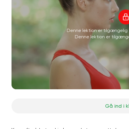
Denne lektion er tilgængeli
Denne lektion er tilgæn
Gå ind i 