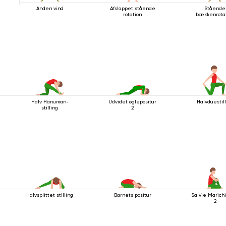
Anden vind
Afslappet stående
Stående
rotation
bækkenrota
Halv Hanuman-
Udvidet øglepositur
Halvduestil
stilling
2
Halvsplittet stilling
Barnets positur
Salvie Marich
2