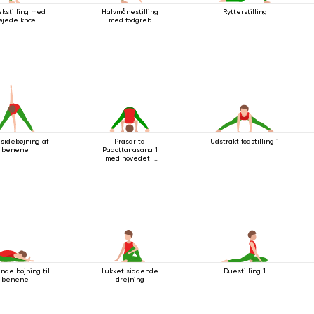
kstilling med
Halvmånestilling
Rytterstilling
øjede knæ
med fodgreb
sidebøjning af
Prasarita
Udstrakt fodstilling 1
benene
Padottanasana 1
med hovedet i
gulvet
nde bøjning til
Lukket siddende
Duestilling 1
benene
drejning