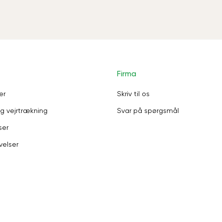
Firma
er
Skriv til os
g vejrtrækning
Svar på spørgsmål
ser
velser