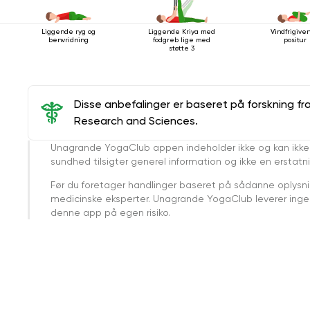
Liggende ryg og
Liggende Kriya med
Vindfrigive
benvridning
fodgreb lige med
positur
støtte 3
Disse anbefalinger er baseret på forskning fr
Research and Sciences.
Unagrande YogaClub appen indeholder ikke og kan ikke
sundhed tilsigter generel information og ikke en erstatn
Før du foretager handlinger baseret på sådanne oplysnin
medicinske eksperter. Unagrande YogaClub leverer ingen 
denne app på egen risiko.