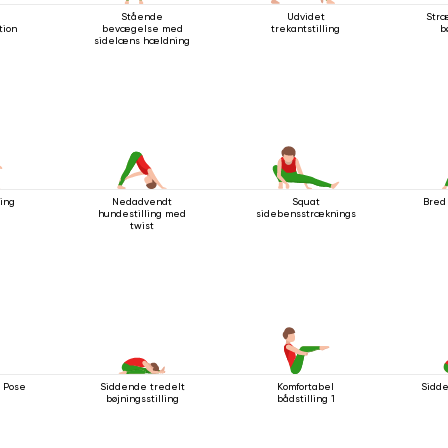
Stående
Udvidet
Stræ
tion
bevægelse med
trekantstilling
b
sidelæns hældning
ling
Nedadvendt
Squat
Bred 
hundestilling med
sidebensstrækningsstilling
twist
i Pose
Siddende tredelt
Komfortabel
Sidde
bøjningsstilling
bådstilling 1