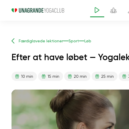
Færdiglavede lektioner
Sport
Løb
Efter at have løbet — Yogale
10 min
15 min
20 min
25 min