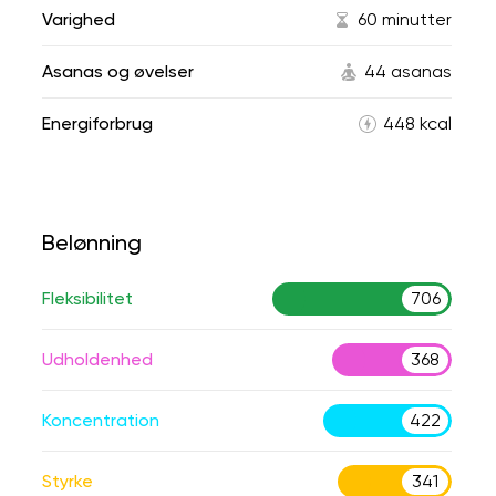
Varighed
60 minutter
Asanas og øvelser
44 asanas
Energiforbrug
448 kcal
Belønning
Fleksibilitet
706
Udholdenhed
368
Koncentration
422
Styrke
341