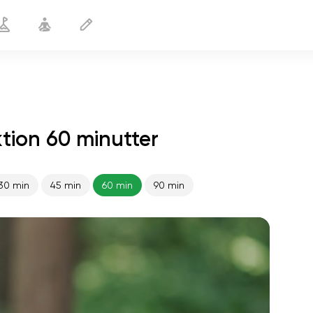
ktion 60 minutter
30 min
45 min
60 min
90 min
sjælens flugt
01:44
indre fred
01:27