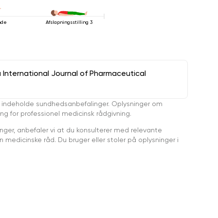
nde
Afslapningsstilling 3
a International Journal of Pharmaceutical
 indeholde sundhedsanbefalinger. Oplysninger om
ing for professionel medicinsk rådgivning.
ger, anbefaler vi at du konsulterer med relevante
medicinske råd. Du bruger eller stoler på oplysninger i