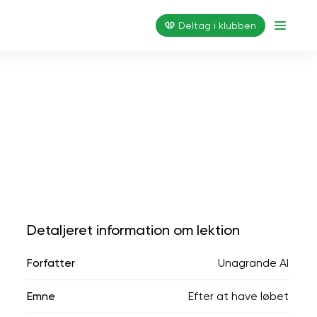
Deltag i klubben
Detaljeret information om lektion
Forfatter
Unagrande AI
Emne
Efter at have løbet