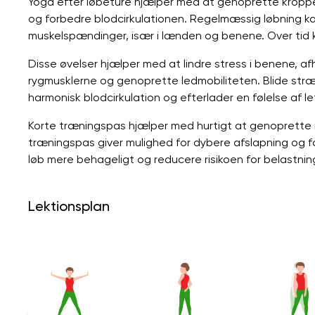
Yoga efter løbeture hjælper med at genoprette kroppe
og forbedre blodcirkulationen. Regelmæssig løbning ka
muskelspændinger, især i lænden og benene. Over tid ka
Disse øvelser hjælper med at lindre stress i benene,
rygmusklerne og genoprette ledmobiliteten. Blide str
harmonisk blodcirkulation og efterlader en følelse af l
Korte træningspas hjælper med hurtigt at genoprette 
træningspas giver mulighed for dybere afslapning og fo
løb mere behageligt og reducere risikoen for belastnin
Lektionsplan