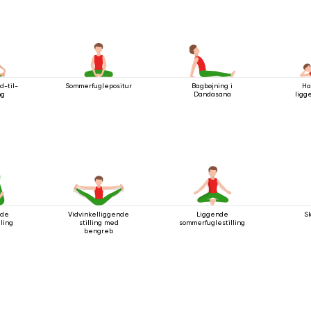
-til-
Sommerfuglepositur
Bagbøjning i
Ha
ng
Dandasana
ligg
nde
Vidvinkelliggende
Liggende
S
ling
stilling med
sommerfuglestilling
bengreb