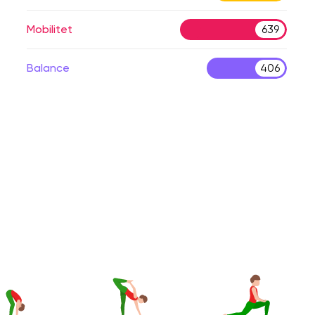
Mobilitet
639
Balance
406