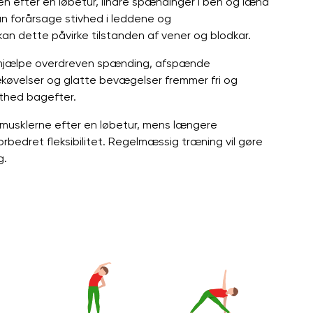
n efter en løbetur, lindre spændinger i ben og lænd
n forårsage stivhed i leddene og
n dette påvirke tilstanden af ​​vener og blodkar.
 afhjælpe overdreven spænding, afspænde
ækøvelser og glatte bevægelser fremmer fri og
ethed bagefter.
musklerne efter en løbetur, mens længere
rbedret fleksibilitet. Regelmæssig træning vil gøre
g.