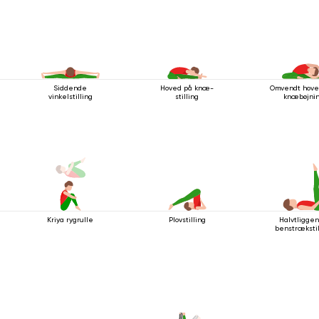
Siddende
Hoved på knæ-
Omvendt hoved
vinkelstilling
stilling
knæbøjni
Kriya rygrulle
Plovstilling
Halvtligge
benstrækstil