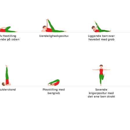
lv frøstilling
Uendelighedspositur
Liggende ben over
ende på siden
hovedet med grab
kulderstand
Plovstilling med
Sovende
bengreb
krigerpositur med
det ene ben strakt