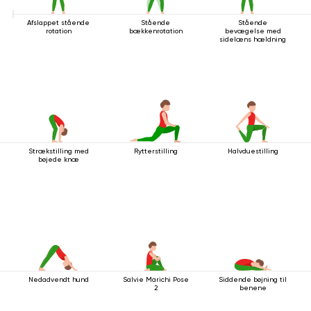
Afslappet stående
Stående
Stående
rotation
bækkenrotation
bevægelse med
sidelæns hældning
Strækstilling med
Rytterstilling
Halvduestilling
bøjede knæ
Nedadvendt hund
Salvie Marichi Pose
Siddende bøjning til
2
benene