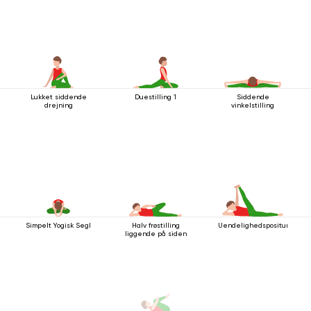
Lukket siddende
Duestilling 1
Siddende
drejning
vinkelstilling
Simpelt Yogisk Segl
Halv frøstilling
Uendelighedspositur
liggende på siden