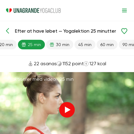
Efter at have løbet — Yogalektion 25 minutter
Færdiglavede lektioner
Sport
Løb
20 min
25 min
30 min
45 min
60 min
90 mi
22 asanas
1152 point
127 kcal
Praktiserer med video ·
25 min