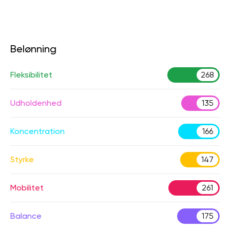
Belønning
Fleksibilitet
268
Udholdenhed
135
Koncentration
166
Styrke
147
Mobilitet
261
Balance
175