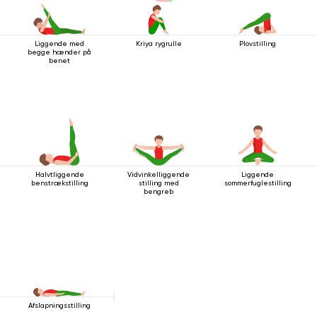
Liggende med
Kriya rygrulle
Plovstilling
begge hænder på
benet
Halvtliggende
Vidvinkelliggende
Liggende
benstrækstilling
stilling med
sommerfuglestilling
bengreb
Afslapningsstilling