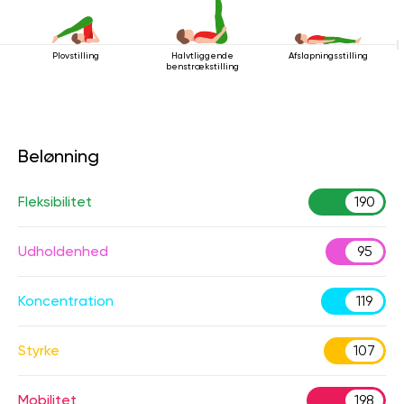
Plovstilling
Halvtliggende
Afslapningsstilling
benstrækstilling
Belønning
Fleksibilitet
190
Udholdenhed
95
Koncentration
119
Styrke
107
Mobilitet
198