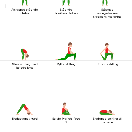
Afslappet stående
Stående
Stående
rotation
bækkenrotation
bevægelse med
sidelæns hældning
Strækstilling med
Rytterstilling
Halvduestilling
bøjede knæ
Nedadvendt hund
Salvie Marichi Pose
Siddende bøjning til
2
benene