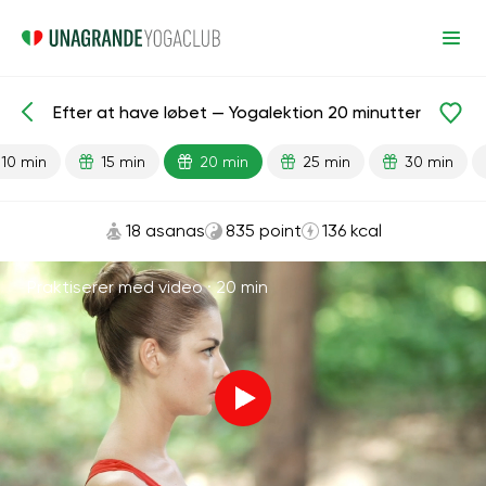
Efter at have løbet — Yogalektion 20 minutter
Færdiglavede lektioner
Sport
Løb
10 min
15 min
20 min
25 min
30 min
18 asanas
835 point
136 kcal
Praktiserer med video ·
20 min