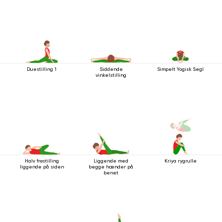
Duestilling 1
Siddende
Simpelt Yogisk Segl
vinkelstilling
Halv frøstilling
Liggende med
Kriya rygrulle
liggende på siden
begge hænder på
benet