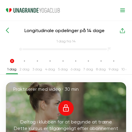
Longitudinale opdelinger på 14 dage
Intensive yogakurser
Bensplit
1
dag fra 14
1 dag
2 dag
3 dag
4 dag
5 dag
6 dag
7 dag
8 dag
9 dag
10 da
Praktiserer med video ·
30 min
Deltag i klubben for at begynde at træne
Dette kursus er tilgængeligt efter abonnement