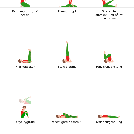
Diamantstilling på
Duestilling 1
Siddende
tæer
strækstilling på ét
ben med bælte
Hjørnepositur
Skulderstand
Halv skulderstand
Kriya rygrulle
Vindfrigørelsespositur
Afslapningsstilling