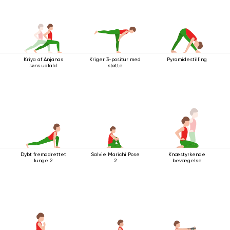
Kriya af Anjanas
Kriger 3-positur med
Pyramidestilling
søns udfald
støtte
Dybt fremadrettet
Salvie Marichi Pose
Knæstyrkende
lunge 2
2
bevægelse