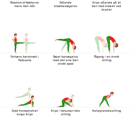
Rotation af fødderne
Stående
Kriya stående på ét
mens man står
knæbevægelse
ben med knæet ved
brystet
Forlæns benstræk i
Bøjet bevægelse
Tågang i en strakt
Tadasana
med det ene ben
stilling
strakt opad
Dybt fremadrettet
Kriya i hanuman halv
Halvpyramidestilling
lunge Kriya
stilling