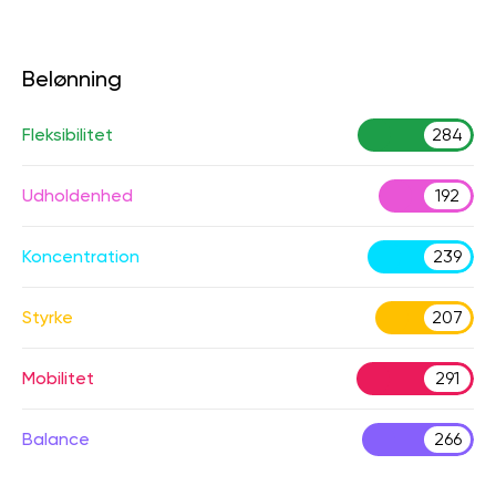
Belønning
Fleksibilitet
284
Udholdenhed
192
Koncentration
239
Styrke
207
Mobilitet
291
Balance
266