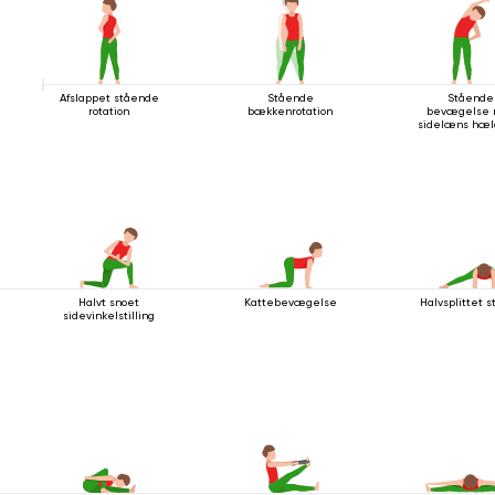
Afslappet stående
Stående
Stående
rotation
bækkenrotation
bevægelse
sidelæns hæl
Halvt snoet
Kattebevægelse
Halvsplittet st
sidevinkelstilling