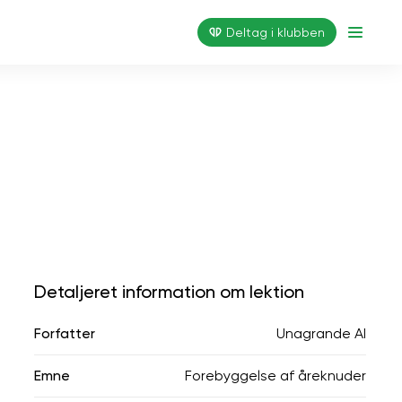
Deltag i klubben
Detaljeret information om lektion
Forfatter
Unagrande AI
Emne
Forebyggelse af åreknuder