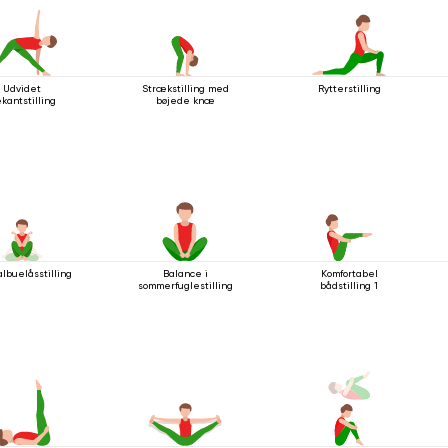
Udvidet
Strækstilling med
Rytterstilling
ekantstilling
bøjede knæ
lbuelåsstilling
Balance i
Komfortabel
sommerfuglestilling
bådstilling 1