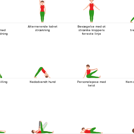
Alternerende lodret
Bevægelse med at
 med
strækning
strække kroppens
tr
dning
forreste linje
illing
Nedadvendt hund
Personalepose med
Nem a
twist