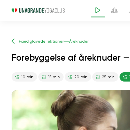
Færdiglavede lektioner
Åreknuder
Forebyggelse af åreknuder —
10 min
15 min
20 min
25 min