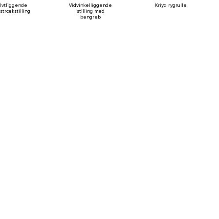
lvtliggende
Vidvinkelliggende
Kriya rygrulle
strækstilling
stilling med
bengreb