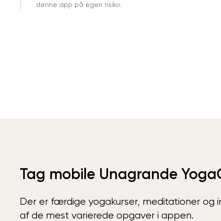
denne app på egen risiko.
Tag mobile Unagrande Yoga
Der er færdige yogakurser, meditationer og int
af de mest varierede opgaver i appen.