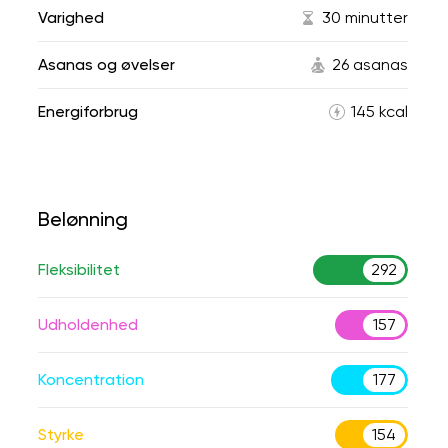
Varighed
30 minutter
Asanas og øvelser
26 asanas
Energiforbrug
145 kcal
Belønning
Fleksibilitet
292
Udholdenhed
157
Koncentration
177
Styrke
154