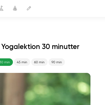
 Yogalektion 30 minutter
Forebyggelse af åreknuder
30 min
30 min
45 min
60 min
90 min
sjælens flugt
01:44
indre fred
01:27