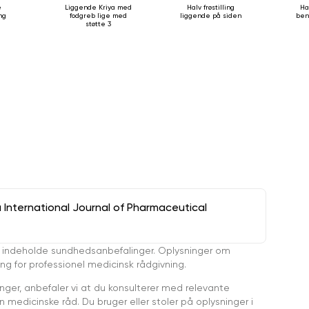
e
Liggende Kriya med
Halv frøstilling
Ha
ing
fodgreb lige med
liggende på siden
ben
støtte 3
a International Journal of Pharmaceutical
 indeholde sundhedsanbefalinger. Oplysninger om
ing for professionel medicinsk rådgivning.
ger, anbefaler vi at du konsulterer med relevante
medicinske råd. Du bruger eller stoler på oplysninger i