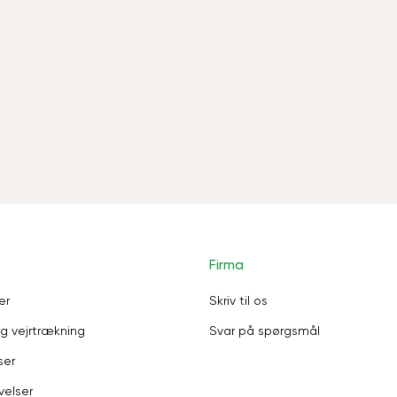
Firma
er
Skriv til os
g vejrtrækning
Svar på spørgsmål
ser
velser