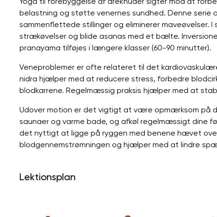
Yoga til forebyggelse af åreknuder sigter mod at forb
belastning og støtte venernes sundhed. Denne serie a
sammenflettede stillinger og eliminerer maveøvelser. I s
strækøvelser og blide asanas med et bælte. Inversioner
pranayama tilføjes i længere klasser (60-90 minutter).
Veneproblemer er ofte relateret til det kardiovaskulæ
nidra hjælper med at reducere stress, forbedre blodcir
blodkarrene. Regelmæssig praksis hjælper med at stabi
Udover motion er det vigtigt at være opmærksom på d
saunaer og varme bade, og afkøl regelmæssigt dine fø
det nyttigt at ligge på ryggen med benene hævet ove
blodgennemstrømningen og hjælper med at lindre spæ
Lektionsplan