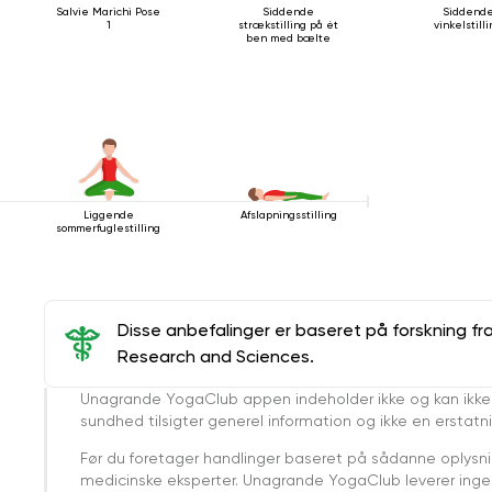
Salvie Marichi Pose
Siddende
Siddend
1
strækstilling på ét
vinkelstill
ben med bælte
Liggende
Afslapningsstilling
sommerfuglestilling
Disse anbefalinger er baseret på forskning fr
Research and Sciences.
Unagrande YogaClub appen indeholder ikke og kan ikke
sundhed tilsigter generel information og ikke en erstatn
Før du foretager handlinger baseret på sådanne oplysnin
medicinske eksperter. Unagrande YogaClub leverer ingen 