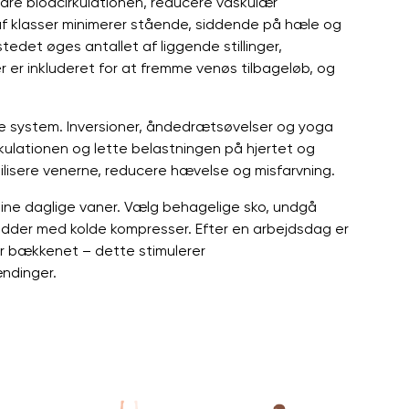
edre blodcirkulationen, reducere vaskulær
f klasser minimerer stående, siddende på hæle og
tedet øges antallet af liggende stillinger,
 er inkluderet for at fremme venøs tilbageløb, og
re system. Inversioner, åndedrætsøvelser og yoga
kulationen og lette belastningen på hjertet og
lisere venerne, reducere hævelse og misfarvning.
ine daglige vaner. Vælg behagelige sko, undgå
dder med kolde kompresser. Efter en arbejdsdag er
r bækkenet – dette stimulerer
ndinger.