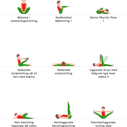
Balance i
Komfortabel
Salvie Marichi Pose
sommerfuglestilling
bådstilling 1
1
Siddende
Siddende
Liggende Kriya med
strækstilling på ét
vinkelstilling
fodgreb lige med
ben med bælte
støtte 3
Halv frøstilling
Halvtliggende
Vidvinkelliggende
liggende på siden
benstrækstilling
stilling med