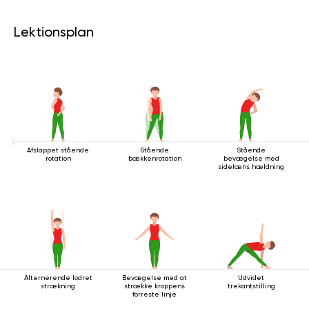
Lektionsplan
Afslappet stående
Stående
Stående
rotation
bækkenrotation
bevægelse med
sidelæns hældning
Alternerende lodret
Bevægelse med at
Udvidet
strækning
strække kroppens
trekantstilling
forreste linje