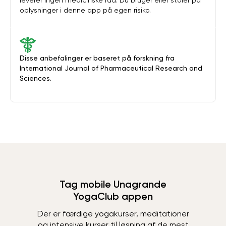
leverer ingen medicinske råd. Du bruger eller stoler på
oplysninger i denne app på egen risiko.
Disse anbefalinger er baseret på forskning fra
International Journal of Pharmaceutical Research and
Sciences.
Tag mobile Unagrande
YogaClub appen
Der er færdige yogakurser, meditationer
og intensive kurser til løsning af de mest