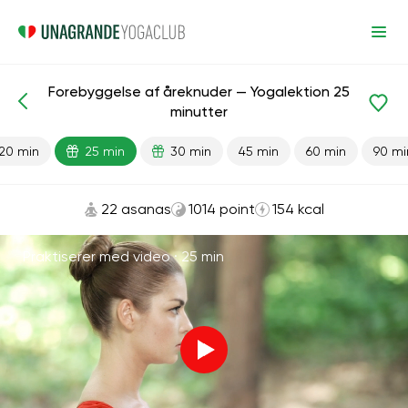
Forebyggelse af åreknuder — Yogalektion 25
Færdiglavede lektioner
Åreknuder
minutter
20 min
25 min
30 min
45 min
60 min
90 mi
22 asanas
1014 point
154 kcal
Praktiserer med video ·
25 min