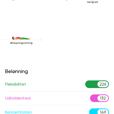
bengreb
Afslapningsstilling
Belønning
Fleksibilitet
226
Udholdenhed
132
Koncentration
149